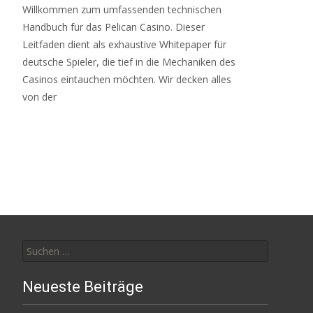
Willkommen zum umfassenden technischen
Handbuch für das Pelican Casino. Dieser
Leitfaden dient als exhaustive Whitepaper für
deutsche Spieler, die tief in die Mechaniken des
Casinos eintauchen möchten. Wir decken alles
von der
Read More…
Suchen
nach:
Neueste Beiträge