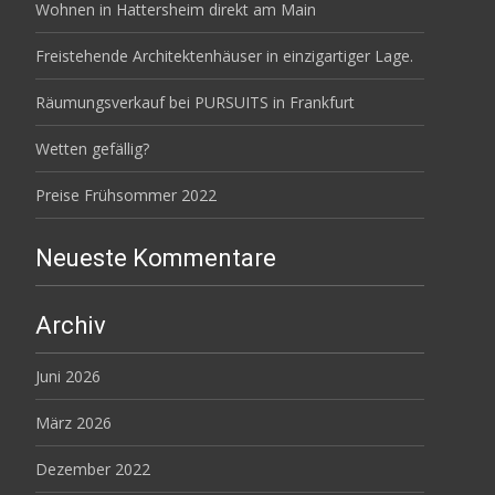
Wohnen in Hattersheim direkt am Main
Freistehende Architektenhäuser in einzigartiger Lage.
Räumungsverkauf bei PURSUITS in Frankfurt
Wetten gefällig?
Preise Frühsommer 2022
Neueste Kommentare
Archiv
Juni 2026
März 2026
Dezember 2022