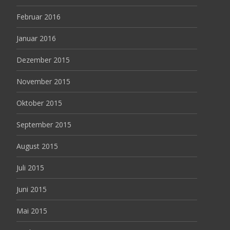
Februar 2016
Januar 2016
Dezember 2015
November 2015
Oktober 2015
September 2015
August 2015
Juli 2015
Juni 2015
Mai 2015