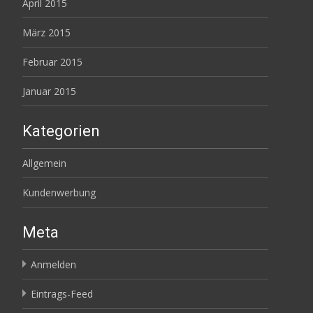
April 2015
März 2015
Februar 2015
Januar 2015
Kategorien
Allgemein
Kundenwerbung
Meta
Anmelden
Eintrags-Feed