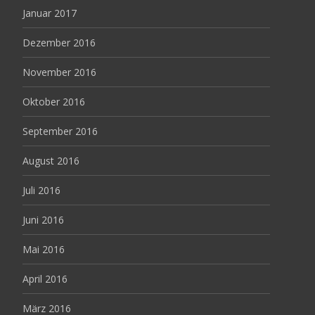
Januar 2017
Dezember 2016
November 2016
Oktober 2016
September 2016
August 2016
Juli 2016
Juni 2016
Mai 2016
April 2016
März 2016