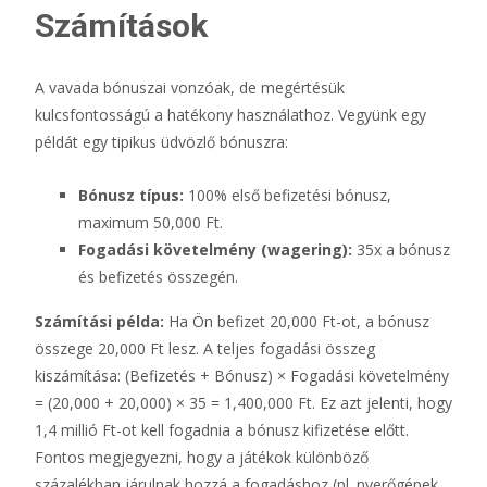
Számítások
Casino
Ohne
A vavada bónuszai vonzóak, de megértésük
Mindesteinzahlung
kulcsfontosságú a hatékony használathoz. Vegyünk egy
2026
példát egy tipikus üdvözlő bónuszra:
Seriös
Und
Bónusz típus:
100% első befizetési bónusz,
Geprüft
maximum 50,000 Ft.
Die
Fogadási követelmény (wagering):
35x a bónusz
Auswahl
és befizetés összegén.
eines
Austauschs
Számítási példa:
Ha Ön befizet 20,000 Ft-ot, a bónusz
kann
összege 20,000 Ft lesz. A teljes fogadási összeg
aufgrund
kiszámítása: (Befizetés + Bónusz) × Fogadási követelmény
gesetzlicher
= (20,000 + 20,000) × 35 = 1,400,000 Ft. Ez azt jelenti, hogy
Einschränkungen
1,4 millió Ft-ot kell fogadnia a bónusz kifizetése előtt.
bei
Fontos megjegyezni, hogy a játékok különböző
der
százalékban járulnak hozzá a fogadáshoz (pl. nyerőgépek