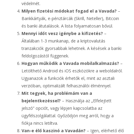
védelmét.
Milyen fizetési módokat fogad el a Vavada?
–
Bankkártyák, e-pénztárcák (Skrill, Neteller), Bitcoin
és banki átutalások. A lista folyamatosan bővül.
Mennyi időt vesz igénybe a kifizetés?
–
Általában 1-3 munkanap, de a kriptovalutás
tranzakciók gyorsabbak lehetnek. A késések a banki
feldolgozástól függenek.
Hogyan működik a Vavada mobilalkalmazás?
–
Letölthető Android és iOS eszközökre a weboldalról.
Ugyanazok a funkciók érhetők el, mint az asztali
verzióban, optimalizált felhasználói élménnyel.
Mit tegyek, ha problémám van a
bejelentkezéssel?
– Használja az „Elfelejtett
jelszó” opciót, vagy lépjen kapcsolatba az
ügyfélszolgálattal. Győződjön meg arról, hogy a
fiókja nincs letiltva.
Van-e élő kaszinó a Vavadán?
– Igen, elérhető élő