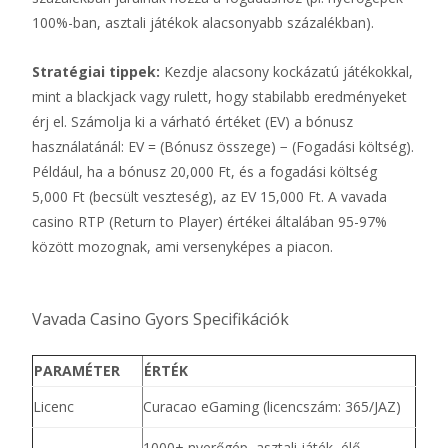
Nutzung
100%-ban, asztali játékok alacsonyabb százalékban).
des
Dienstes
Stratégiai tippek:
Kezdje alacsony kockázatú játékokkal,
etwas
mint a blackjack vagy rulett, hogy stabilabb eredményeket
schwierig
érj el. Számolja ki a várható értéket (EV) a bónusz
sein.
használatánál: EV = (Bónusz összege) − (Fogadási költség).
Például, ha a bónusz 20,000 Ft, és a fogadási költség
Casino
5,000 Ft (becsült veszteség), az EV 15,000 Ft. A vavada
Ohne
casino RTP (Return to Player) értékei általában 95-97%
Einsatzlimit
között mozognak, ami versenyképes a piacon.
2026
Seriös
Und
Vavada Casino Gyors Specifikációk
Geprüft
Es
PARAMÉTER
ÉRTÉK
wurde
sogar
Licenc
Curacao eGaming (licencszám: 365/JAZ)
als
1000+ nyerőgép, asztali játék, élő