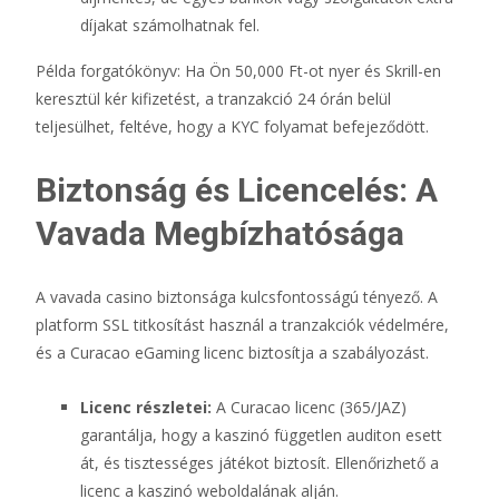
Casino
díjakat számolhatnak fel.
gesetzesänderung
Példa forgatókönyv: Ha Ön 50,000 Ft-ot nyer és Skrill-en
500%
keresztül kér kifizetést, a tranzakció 24 órán belül
Casino
teljesülhet, feltéve, hogy a KYC folyamat befejeződött.
Bonus
2026
Biztonság és Licencelés: A
Seriös
Vavada Megbízhatósága
Und
Sofort
Verfügbar
A vavada casino biztonsága kulcsfontosságú tényező. A
Zusätzlich
platform SSL titkosítást használ a tranzakciók védelmére,
zu
és a Curacao eGaming licenc biztosítja a szabályozást.
den
kostenlosen
Licenc részletei:
A Curacao licenc (365/JAZ)
Spielerlebnissen
garantálja, hogy a kaszinó független auditon esett
für
át, és tisztességes játékot biztosít. Ellenőrizhető a
die
licenc a kaszinó weboldalának alján.