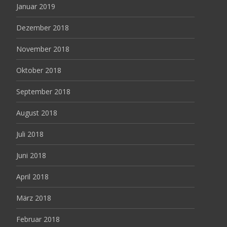
Januar 2019
Dezember 2018
November 2018
Oktober 2018
September 2018
August 2018
Juli 2018
Juni 2018
April 2018
März 2018
Februar 2018