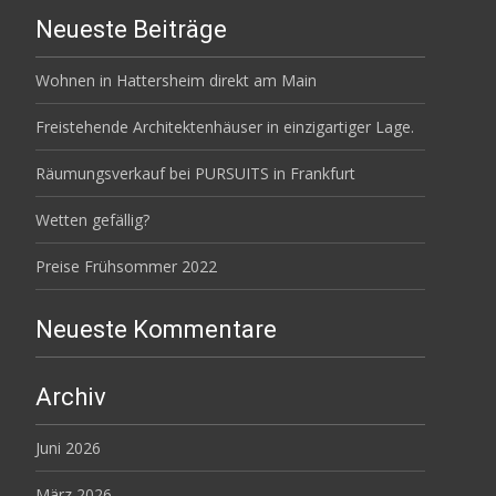
Neueste Beiträge
Wohnen in Hattersheim direkt am Main
Freistehende Architektenhäuser in einzigartiger Lage.
Räumungsverkauf bei PURSUITS in Frankfurt
Wetten gefällig?
Preise Frühsommer 2022
Neueste Kommentare
Archiv
Juni 2026
März 2026