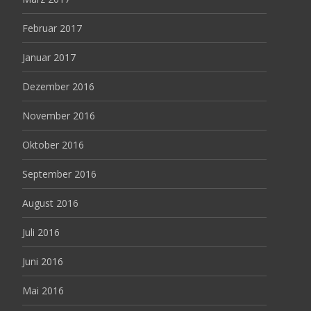
Februar 2017
Januar 2017
Dezember 2016
November 2016
Oktober 2016
September 2016
August 2016
Juli 2016
Juni 2016
Mai 2016