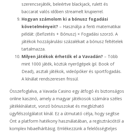
szerencsejáték, beleértve blackjack, rulett és
baccarat valós időben streamelt krupierrel.
Hogyan számolom ki a bónusz fogadási
követelményeit?
– Használja a fenti matematikai
példát: (Befizetés + Bónusz) × Fogadási szorzó. A
játékok hozzájárulási százalékait a bónusz feltételek
tartalmazza.
Milyen játékok érhetők el a Vavadán?
– Több
mint 1000 játék, köztük nyerőgépek (pl. Book of
Dead), asztali játékok, videópóker és sportfogadás.
A kínálat rendszeresen frissül.
Összefoglalva, a Vavada Casino egy átfogó és biztonságos
online kaszinó, amely a magyar játékosok számára széles
játékkínálatot, vonzó bónuszokat és megbízható
ügyfélszolgálatot kínál. Ez a útmutató célja, hogy segítse
Önt a platform hatékony használatában, a regisztrációtól a
komplex hibaelhárításig. Emlékezzünk a felelősségteljes