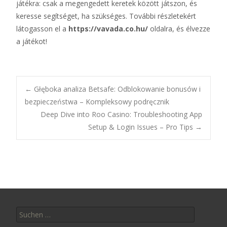
játékra: csak a megengedett keretek között játszon, és
keresse segítséget, ha szükséges. További részletekért
látogasson el a
https://vavada.co.hu/
oldalra, és élvezze
a játékot!
Post
←
Głęboka analiza Betsafe: Odblokowanie bonusów i
bezpieczeństwa – Kompleksowy podręcznik
Deep Dive into Roo Casino: Troubleshooting App
navigation
Setup & Login Issues – Pro Tips
→
Suchen
nach: