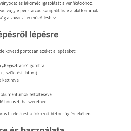
lványodat és lakcíméd igazolását a verifikációhoz.
tyád vagy e-pénztárcád kompatibilis-e a platformmal.
ükség a zavartalan működéshez.
épésről lépésre
de kövesd pontosan ezeket a lépéseket:
a „Regisztráció“ gombra.
il, születési dátum).
 kattintva.
t dokumentumok feltöltésével.
dő bónuszt, ha szeretnéd.
oros hitelesítést a fokozott biztonság érdekében.
se és használata