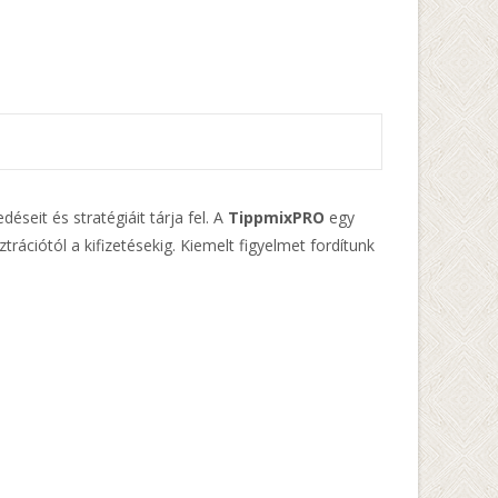
éseit és stratégiáit tárja fel. A
TippmixPRO
egy
ációtól a kifizetésekig. Kiemelt figyelmet fordítunk