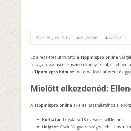
verwertbaren
Aktionen
und
Prämien
für
27. August 2016
Allgemein
scharafin
Live
Casino
Fans
Ez a részletes útmutató a
Tippmixpro online
világáb
blieb
átfogó fogadási és kaszinó élményt kínál, és ebben a
leider
a
Tippmixpro bónusz
matematikai hátterére és gyak
erfolglos.
Online
Mielőtt elkezdenéd: Ellen
Casino
Mit
A
Tippmixpro online
sikeres használatához ellenőri
Visa
Bezahlen
Korhatár
: Legalább 18 évesnek kell lenned.
2026
Helyzet
: Csak Magyarországon lehet használni
Jetzt