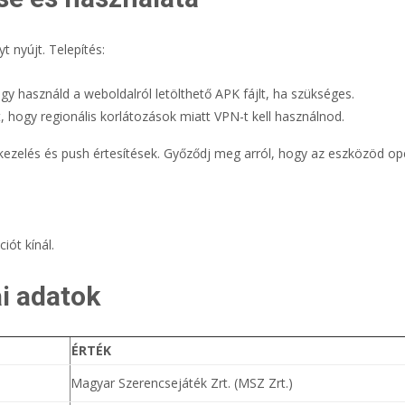
 nyújt. Telepítés:
agy használd a weboldalról letölthető APK fájlt, ha szükséges.
t, hogy regionális korlátozások miatt VPN-t kell használnod.
kezelés és push értesítések. Győződj meg arról, hogy az eszközöd oper
iót kínál.
ai adatok
ÉRTÉK
Magyar Szerencsejáték Zrt. (MSZ Zrt.)