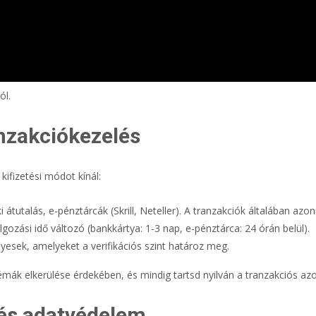
ól.
nzakciókezelés
kifizetési módot kínál:
 átutalás, e-pénztárcák (Skrill, Neteller). A tranzakciók általában azon
ozási idő változó (bankkártya: 1-3 nap, e-pénztárca: 24 órán belül).
ényesek, amelyeket a verifikációs szint határoz meg.
lémák elkerülése érdekében, és mindig tartsd nyilván a tranzakciós az
 és adatvédelem