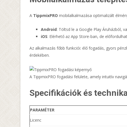
Und
Sicher
A
TippmixPRO
mobilalkalmazása optimalizált élményt
Starten
:
Wenn
Android
: Töltsd le a Google Play Áruházból, v
Sie
iOS
: Elérhető az App Store-ban, de előfordulha
diese
Az alkalmazás főbb funkciói: élő fogadás, gyors pénz
genießen
érdekében.
möchten,
können
Sie
A TippmixPRO fogadási felülete, amely intuitív navigác
dies
tun,
Specifikációk és technik
indem
Sie
einige
PARAMÉTER
aufregende
Licenc
Boni