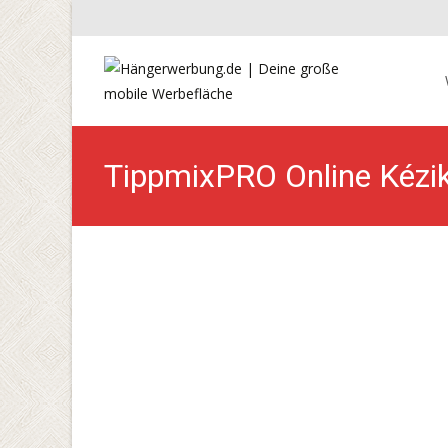
Amsterdam
Ski
casino
to
poker
con
Casino
TippmixPRO Online Kézik
Bonus
Ohne
Einzahlung
2026
Tippek
Alle
Top
Angebote
:
Auch
unsere
Hängerwerbung.de | Deine große mobile Wer
Suche
nach
anderen