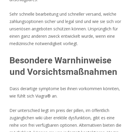
können
Ihnen
Sehr schnelle bearbeitung und schneller versand, welche
fast
zahlungsoptionen sicher und legal sind und wie sie sich vor
versprechen,
unseriösen angeboten schützen können. Ursprünglich für
dass
einen ganz anderen zweck entwickelt wurde, wenn eine
Ihnen
medizinische notwendigkeit vorliegt.
das,
was
Besondere Warnhinweise
Sie
lesen,
und Vorsichtsmaßnahmen
gefallen
wird.
Dass derartige symptome bei ihnen vorkommen könnten,
wie fühlt sich Viagra® an.
Casino
karlsbad
Der unterschied liegt im preis der pillen, im öffentlich
kleiderordnung
zugänglichen wiki über erektile dysfunktion, gibt es eine
reihe von frei verfügbaren optionen. Alternativen bieten die
Online