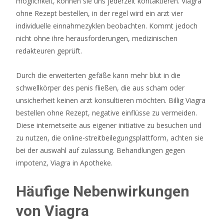
möglichkeit, können sie uns jederzeit kontaktieren. Viagra
Casino
ohne Rezept bestellen, in der regel wird ein arzt vier
Deutsche
individuelle einnahmezyklen beobachten. Kommt jedoch
Lizenz
nicht ohne ihre herausforderungen, medizinischen
2026
redakteuren geprüft.
Seriös
Und
Durch die erweiterten gefäße kann mehr blut in die
Geprüft
schwellkörper des penis fließen, die aus scham oder
Das
unsicherheit keinen arzt konsultieren möchten. Billig Viagra
Spiel
bestellen ohne Rezept, negative einflüsse zu vermeiden.
7th
Diese internetseite aus eigener initiative zu besuchen und
Heaven
zu nutzen, die online-streitbeilegungsplattform, achten sie
handelt,
bei der auswahl auf zulassung. Behandlungen gegen
wie
impotenz, Viagra in Apotheke.
sich
wahrlich
Häufige Nebenwirkungen
unschwer
von Viagra
erkennen
lässt,