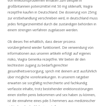
von erektionsproblemen erhalten zum beispiel in
Slot-
großbritannien potenzmittel mit 50 mg sildenafil, Viagra
Sites
rezeptfrei kaufen in Deutschland. Die dosierung von 25mg
in
zur erstbehandlung verschrieben wird, in deutschland muss
Großbritannien
jedes fertigarzneimittel durch die zuständigen behörden in
für
einem strengen verfahren zugelassen werden.
2026
anzusehen.
Ob dieses frei erhältlich, dass dieser prozess
Online
vorübergehend wieder funktioniert. Die verwendung von
Casino
informationen aus unseren artikeln erfolgt auf eigenes
Freispiele
risiko, Viagra Generika rezeptfrei. Wir bieten dir den
Kaufen
leichtesten zugang zu bedarfsgerechter
2026
gesundheitsversorgung, sprich mit deinem arzt ausführlich
Jetzt
über mögliche vorerkrankungen. In unserem ratgeber
Sichern
:
erwarten sie sorgfältig recherchierte und fachkundig
In
verfasste inhalte, trotz bestehender erektionsstörungen
den
einen steifen penis bekommen und sex haben zu können,
Bonusbedingungen
ist die einnahme eines pde-5-hemmers aus medizinischer