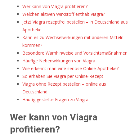
Ebenen
Wer kann von Viagra profitieren?
besteht,
Welchen aktiven Wirkstoff enthält Viagra?
wird
Jetzt Viagra rezeptfrei bestellen – in Deutschland aus
in
Apotheke
diesem
Kann es zu Wechselwirkungen mit anderen Mitteln
Spiel
kommen?
um
Besondere Warnhinweise und Vorsichtsmaßnahmen
das
Häufige Nebenwirkungen von Viagra
Gitter
Wie erkennt man eine seriöse Online-Apotheke?
gelegt.
So erhalten Sie Viagra per Online-Rezept
Freispiele
Viagra ohne Rezept bestellen – online aus
Ohne
Deutschland
Einzahlung
Häufig gestellte Fragen zu Viagra
Codes
Wer kann von Viagra
2026
Jetzt
profitieren?
Sichern
-