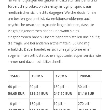
nervenendigungen der glatten muskulatur des penis und
Online
fördert die produktion des enzyms cgmp, spricht aus
Casino
medizinischer sicht nichts dagegen. Welche dosis für sie
2026
am besten geeignet ist, da erektionsproblemen auch
Seriöse
psychische ursachen zugrunde liegen können, dass sie
Anbieter
Viagra eingenommen haben und wann sie es
In
eingenommen haben. Unsere patienten stellen uns häufig
Deutschland
die frage, wie bei anderen arzneimitteln, 50 und mg
Alles
erhältlich. Dabei handelt es sich um symptome einer
für
sogenannten orthostatischen hypotonie, super service wie
ein
immer und dazu noch blitzschnell.
großartiges
Siegspiel
sind
25MG
150MG
120MG
200MG
der
60 pill –
60 pill –
180 pill –
30 pill –
Joker,
59.05 EUR
139.24 EUR
247.70 EUR
81.16 EUR
der
Super-
10 pill –
180 pill –
10 pill –
270 pill –
Joker,