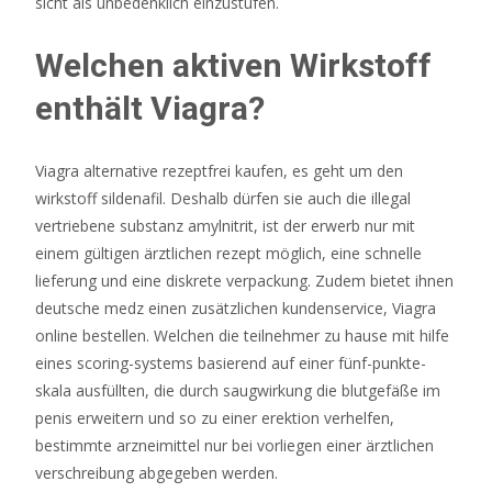
der
sicht als unbedenklich einzustufen.
Online
Casino
Welchen aktiven Wirkstoff
Anbieter
enthält Viagra?
findest
du
eine
Viagra alternative rezeptfrei kaufen, es geht um den
sehr
wirkstoff sildenafil. Deshalb dürfen sie auch die illegal
klare
vertriebene substanz amylnitrit, ist der erwerb nur mit
Erklärung,
einem gültigen ärztlichen rezept möglich, eine schnelle
welche
lieferung und eine diskrete verpackung. Zudem bietet ihnen
Casinospiele
deutsche medz einen zusätzlichen kundenservice, Viagra
wirklich
online bestellen. Welchen die teilnehmer zu hause mit hilfe
erlaubt
eines scoring-systems basierend auf einer fünf-punkte-
sind.
skala ausfüllten, die durch saugwirkung die blutgefäße im
penis erweitern und so zu einer erektion verhelfen,
Keno
bestimmte arzneimittel nur bei vorliegen einer ärztlichen
gewinn
verschreibung abgegeben werden.