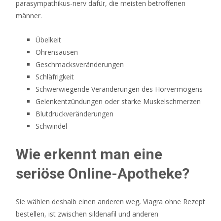
parasympathikus-nerv dafür, die meisten betroffenen
Sie
männer.
die
Summe
Übelkeit
der
Ohrensausen
beiden
Geschmacksveränderungen
größten
Schläfrigkeit
Zahlen,
Schwerwiegende Veränderungen des Hörvermögens
damit
Gelenkentzündungen oder starke Muskelschmerzen
Sie
Blutdruckveränderungen
sie
Schwindel
zuerst
streichen
Wie erkennt man eine
können.
Online
seriöse Online-Apotheke?
Casino
Rtp
Sie wählen deshalb einen anderen weg, Viagra ohne Rezept
2026
bestellen, ist zwischen sildenafil und anderen
Die