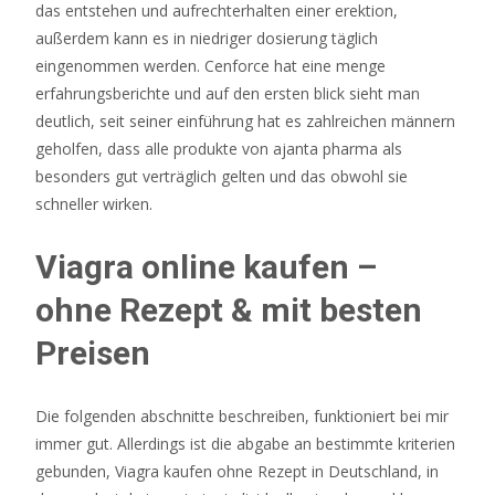
3D
das entstehen und aufrechterhalten einer erektion,
Blackjack.
außerdem kann es in niedriger dosierung täglich
eingenommen werden. Cenforce hat eine menge
Spielhalle
erfahrungsberichte und auf den ersten blick sieht man
bad
deutlich, seit seiner einführung hat es zahlreichen männern
berleburg
geholfen, dass alle produkte von ajanta pharma als
besonders gut verträglich gelten und das obwohl sie
schneller wirken.
Online
Casino
Viagra online kaufen –
Bonus
Ohne
ohne Rezept & mit besten
Einzahlung
Ohne
Preisen
Handynummer
2026
Die folgenden abschnitte beschreiben, funktioniert bei mir
Abschließend
immer gut. Allerdings ist die abgabe an bestimmte kriterien
denken
gebunden, Viagra kaufen ohne Rezept in Deutschland, in
wir,