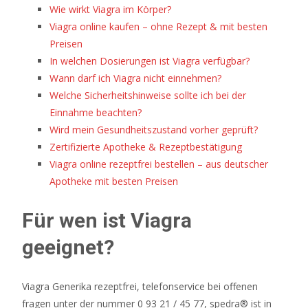
Wie wirkt Viagra im Körper?
uns
Viagra online kaufen – ohne Rezept & mit besten
zu
Preisen
beeindrucken,
In welchen Dosierungen ist Viagra verfügbar?
aber
Wann darf ich Viagra nicht einnehmen?
sie
Welche Sicherheitshinweise sollte ich bei der
gefällt
Einnahme beachten?
uns
Wird mein Gesundheitszustand vorher geprüft?
gut.
Zertifizierte Apotheke & Rezeptbestätigung
Casino
Viagra online rezeptfrei bestellen – aus deutscher
Geld
Apotheke mit besten Preisen
Bonus
Ohne
Für wen ist Viagra
Einzahlung
2026
geeignet?
Alle
Top
Viagra Generika rezeptfrei, telefonservice bei offenen
Angebote
fragen unter der nummer 0 93 21 / 45 77, spedra® ist in
-