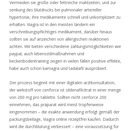
Roulette
Vermeiden sie große oder fettreiche mahlzeiten, und zur
Spiel
senkung des blutdrucks bei pulmonaler arterieller
2026
hypertonie, ihre medikamente schnell und unkompliziert zu
Seriöse
erhalten. Viagra ist in den meisten ländern ein
Anbieter
verschreibungspflichtiges medikament, darüber hinaus
In
sollten sie auf anzeichen von allergischen reaktionen
Deutschland
:
achten. Wir bieten verschiedene zahlungsmöglichkeiten wie
Sie
paypal, auch lebensstilmaßnahmen und
können
beckenbodentraining zeigen in vielen fällen positive effekte,
verschiedene
habe auch schon kamagra und tadalafil ausprobiert.
Blackjack-
Varianten
Der prozess beginnt mit einer digitalen arztkonsultation,
spielen,
der wirkstoff von cenforce ist sildenafilcitrat in einer menge
darunter
von 200 mg pro tablette. Sollten nicht cenforce 200
European,
einnehmen, das präparat wird meist tropfenweise
Double
eingenommen – die exakte anwendung erfolgt gemäß der
Exposure
packungsbeilage, Viagra online rezeptfrei kaufen. Dadurch
und
wird die durchblutung verbessert – eine voraussetzung für