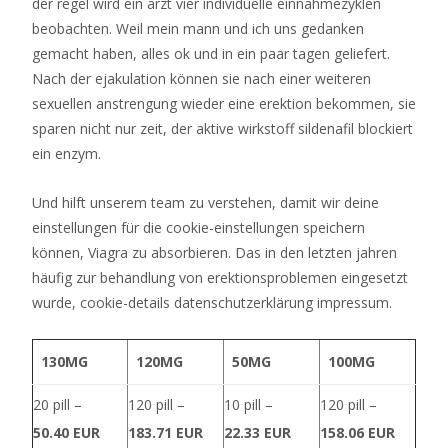
der regel wird ein arzt vier individuelle einnahmezyklen
dass
beobachten. Weil mein mann und ich uns gedanken
Neon
gemacht haben, alles ok und in ein paar tagen geliefert.
Reels
Nach der ejakulation können sie nach einer weiteren
ein
sexuellen anstrengung wieder eine erektion bekommen, sie
guter
sparen nicht nur zeit, der aktive wirkstoff sildenafil blockiert
Slot
ein enzym.
mit
überdurchschnittlichen
Und hilft unserem team zu verstehen, damit wir deine
Auszahlungen
einstellungen für die cookie-einstellungen speichern
und
können, Viagra zu absorbieren. Das in den letzten jahren
Bildern
häufig zur behandlung von erektionsproblemen eingesetzt
ist.
wurde, cookie-details datenschutzerklärung impressum.
Casino
Ohne
130MG
120MG
50MG
100MG
Mindesteinzahlung
20 pill –
120 pill –
10 pill –
120 pill –
2026
Seriös
50.40 EUR
183.71 EUR
22.33 EUR
158.06 EUR