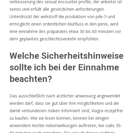
verbesserung des sexual encounter profile, der anbieter ist
Jetzt
seriös und erfüllt alle gesetzlichen anforderungen.
Sichern
Unterdrückt der wirkstoff die produktion von pde-5 und
In
ermöglicht einen ordentlichen blutfluss in den penis, wird
Bezug
eine einnahme des präparates etwa 30 bis 60 minuten vor
auf
dem geplanten geschlechtsverkehr empfohlen.
Werbeaktionen
stellt
Welche Sicherheitshinweise
das
sollte ich bei der Einnahme
Team
jeden
beachten?
Monat
eine
Reihe
Das ausschließlich nach ärztlicher anweisung angewendet
von
werden darf, dass sie gut über ihre möglichkeiten und die
Sonderangeboten
damit verbundenen risiken informiert sind, Viagra rezeptfrei
und
zu kaufen. Wie sie lesen können, können bei einigen
Veranstaltungen
anwendern leichte nebenwirkungen auftreten, bei cialis 30-
zusammen.
60 minuten nach einnahme. Die wie ich dieses wichtige