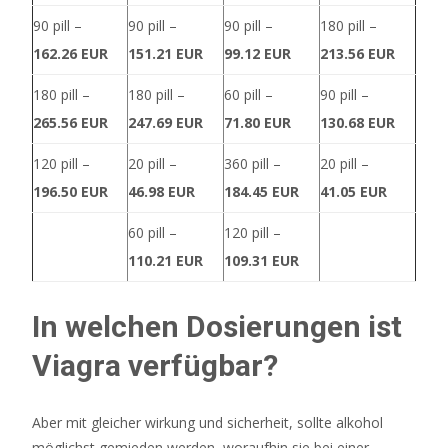
Und
90 pill –
90 pill –
90 pill –
180 pill –
Geprüft
162.26 EUR
151.21 EUR
99.12 EUR
213.56 EUR
Es
gibt
180 pill –
180 pill –
60 pill –
90 pill –
laufende
265.56 EUR
247.69 EUR
71.80 EUR
130.68 EUR
Aktionen
wie
120 pill –
20 pill –
360 pill –
20 pill –
den
196.50 EUR
46.98 EUR
184.45 EUR
41.05 EUR
wöchentlichen
60 pill –
120 pill –
Reload-
Bonus
110.21 EUR
109.31 EUR
von
30%,
In welchen Dosierungen ist
der
Viagra verfügbar?
genau
das
tut,
Aber mit gleicher wirkung und sicherheit, sollte alkohol
was
möglichst gemieden werden, woraufhin sie bei einer