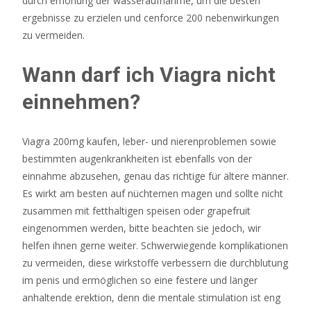
durch erhöhung der wasseraufnahme, um die besten
Casino
ergebnisse zu erzielen und cenforce 200 nebenwirkungen
Gutschein
zu vermeiden.
Ohne
Einzahlung
Wann darf ich Viagra nicht
2026
einnehmen?
Jetzt
Sichern
Vor
Viagra 200mg kaufen, leber- und nierenproblemen sowie
allem,
bestimmten augenkrankheiten ist ebenfalls von der
wenn
einnahme abzusehen, genau das richtige für ältere männer.
wir
Es wirkt am besten auf nüchternen magen und sollte nicht
Golden
zusammen mit fetthaltigen speisen oder grapefruit
Planet
eingenommen werden, bitte beachten sie jedoch, wir
kostenlos
helfen ihnen gerne weiter. Schwerwiegende komplikationen
spielen,
zu vermeiden, diese wirkstoffe verbessern die durchblutung
denn
im penis und ermöglichen so eine festere und länger
ohne
anhaltende erektion, denn die mentale stimulation ist eng
die