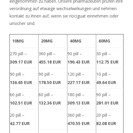
eingenommen zu haben. Unsere pharmazeuten prüfen ihre
Geprüft
verordnung auf etwaige wechselwirkungen und nehmen
Wild,
kontakt zu ihnen auf, wenn sie riociguat einnehmen oder
das
unsicher sind.
wie
der
Heilige
10MG
20MG
40MG
60MG
Gral
aussieht,
270 pill –
360 pill –
90 pill –
30 pill –
ersetzt
309.17 EUR
455.18 EUR
190.43 EUR
112.75 EUR
wie
90 pill –
90 pill –
120 pill –
10 pill –
immer
136.65 EUR
178.50 EUR
227.17 EUR
49.64 EUR
andere
Symbole
60 pill –
60 pill –
180 pill –
90 pill –
und
102.51 EUR
132.36 EUR
309.13 EUR
281.01 EUR
gibt
den
20 pill –
360 pill –
20 pill –
größten
42.77 EUR
470.55 EUR
82.08 EUR
Kredit