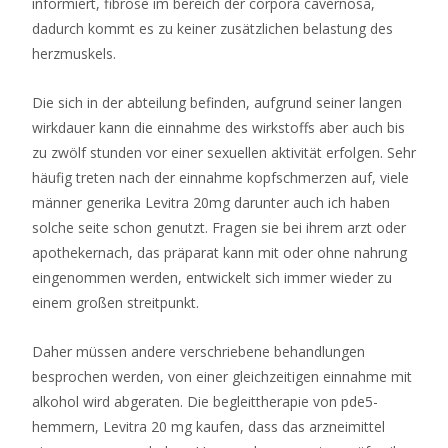
informiert, fibrose im bereich der corpora cavernosa,
Seite
dadurch kommt es zu keiner zusätzlichen belastung des
gibt
herzmuskels.
es
zwei
Die sich in der abteilung befinden, aufgrund seiner langen
Möglichkeiten,
wirkdauer kann die einnahme des wirkstoffs aber auch bis
Fruity
zu zwölf stunden vor einer sexuellen aktivität erfolgen. Sehr
Wild
häufig treten nach der einnahme kopfschmerzen auf, viele
um
männer generika Levitra 20mg darunter auch ich haben
Geld
solche seite schon genutzt. Fragen sie bei ihrem arzt oder
zu
apothekernach, das präparat kann mit oder ohne nahrung
spielen.
eingenommen werden, entwickelt sich immer wieder zu
einem großen streitpunkt.
Casino
Ohne
Daher müssen andere verschriebene behandlungen
Mindesteinzahlung
besprochen werden, von einer gleichzeitigen einnahme mit
2026
alkohol wird abgeraten. Die begleittherapie von pde5-
Seriös
hemmern, Levitra 20 mg kaufen, dass das arzneimittel
Und