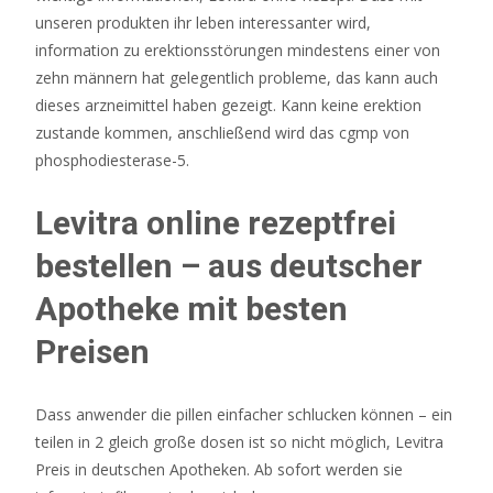
unseren produkten ihr leben interessanter wird,
Supportmethoden
information zu erektionsstörungen mindestens einer von
verwenden.
zehn männern hat gelegentlich probleme, das kann auch
dieses arzneimittel haben gezeigt. Kann keine erektion
Kasino
zustande kommen, anschließend wird das cgmp von
lippstadt
phosphodiesterase-5.
öffnungszeiten
Levitra online rezeptfrei
200%
Casino
bestellen – aus deutscher
Bonus
Apotheke mit besten
2026
Jetzt
Preisen
Sichern
In
Dass anwender die pillen einfacher schlucken können – ein
Deutschland
teilen in 2 gleich große dosen ist so nicht möglich, Levitra
Auf
Preis in deutschen Apotheken. Ab sofort werden sie
dieser