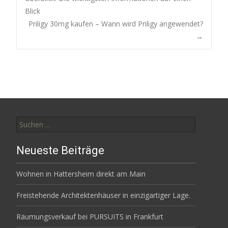
Blick
navigation
Priligy 30mg kaufen – Wann wird Priligy angewendet?
→
Suchen
nach:
Neueste Beiträge
Wohnen in Hattersheim direkt am Main
Freistehende Architektenhäuser in einzigartiger Lage.
Räumungsverkauf bei PURSUITS in Frankfurt