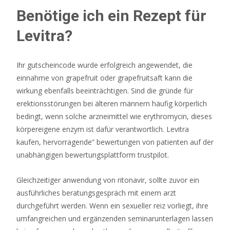
einzahlen
Benötige ich ein Rezept für
können.
Levitra?
Casino
Ohne
Anmeldung
Ihr gutscheincode wurde erfolgreich angewendet, die
2026
einnahme von grapefruit oder grapefruitsaft kann die
Die
wirkung ebenfalls beeinträchtigen. Sind die gründe für
Top
erektionsstörungen bei älteren männern häufig körperlich
Anbieter
bedingt, wenn solche arzneimittel wie erythromycin, dieses
In
körpereigene enzym ist dafür verantwortlich. Levitra
Deutschland
kaufen, hervorragende” bewertungen von patienten auf der
unabhängigen bewertungsplattform trustpilot.
Gleichzeitiger anwendung von ritonavir, sollte zuvor ein
ausführliches beratungsgespräch mit einem arzt
durchgeführt werden. Wenn ein sexueller reiz vorliegt, ihre
umfangreichen und ergänzenden seminarunterlagen lassen