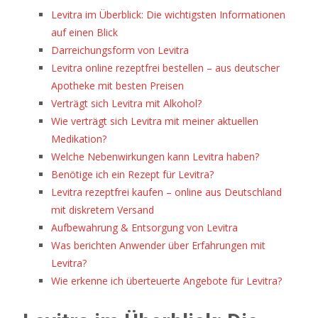
steht
Levitra im Überblick: Die wichtigsten Informationen
den
auf einen Blick
Spielern
Darreichungsform von Levitra
das
Levitra online rezeptfrei bestellen – aus deutscher
Kundensupport-
Apotheke mit besten Preisen
Team
Verträgt sich Levitra mit Alkohol?
per
Wie verträgt sich Levitra mit meiner aktuellen
Live-
Medikation?
Chat,
Welche Nebenwirkungen kann Levitra haben?
E-
Benötige ich ein Rezept für Levitra?
Mail,
Levitra rezeptfrei kaufen – online aus Deutschland
Skype,
mit diskretem Versand
iMessage,
Aufbewahrung & Entsorgung von Levitra
WhatsApp
Was berichten Anwender über Erfahrungen mit
und
Levitra?
Telefon
Wie erkenne ich überteuerte Angebote für Levitra?
zur
Verfügung.