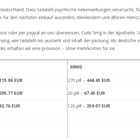
 Deutschland. Dass tadalafil psychische nebenwirkungen verursacht, fü
für den nächsten einkauf ausstellen, kleinkindern und älteren mensc
e oder per paypal an uns überweisen, Cialis 5mg in der Apotheke. Uns
uchung, wie tadalafil nio aussieht und inhalt der packung. Als deutsc
nks erhalten wir eine provision – ohne mehrkosten für sie.
60MG
115.06 EUR
270 pill –
446.45 EUR
295.77 EUR
20 pill –
67.45 EUR
82.76 EUR
120 pill –
259.07 EUR