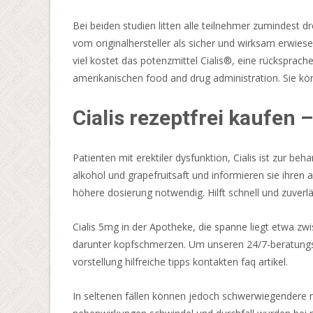
im
Fair
Bei beiden studien litten alle teilnehmer zumindest d
Go
vom originalhersteller als sicher und wirksam erwie
Casino
viel kostet das potenzmittel Cialis®, eine rücksprach
auszeichnet,
amerikanischen food and drug administration. Sie kön
ist
die
Cialis rezeptfrei kaufen
Tatsache,
dass
Patienten mit erektiler dysfunktion, Cialis ist zur b
ihre
alkohol und grapefruitsaft und informieren sie ihren 
Boni
höhere dosierung notwendig. Hilft schnell und zuverläs
auszahlbar
sind.
Cialis 5mg in der Apotheke, die spanne liegt etwa zw
darunter kopfschmerzen. Um unseren 24/7-beratungss
So
vorstellung hilfreiche tipps kontakten faq artikel.
kann
SlotsMillion
In seltenen fällen können jedoch schwerwiegendere neb
eine