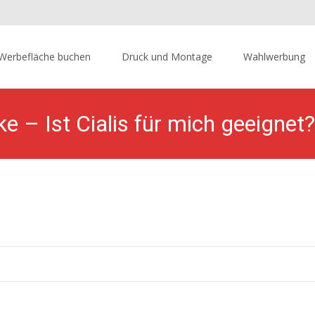
p
Werbefläche buchen
Druck und Montage
Wahlwerbung
tent
e – Ist Cialis für mich geeignet?
che
>
Hängerwerbung.de | miete jetzt deine mobile Werbefläche
>
Cia