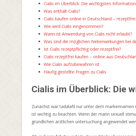
Cialis im Überblick: Die wichtigsten Information
Mumienjagd
Was enthält Cialis?
gehen.
Cialis kaufen online in Deutschland – rezeptfre
Casino
Wie wird Cialis eingenommen?
Ohne
Wann ist Anwendung von Cialis nicht erlaubt?
Tischlimit
Was sind die möglichen Nebenwirkungen bei de
2026
Ist Cialis rezeptpflichtig oder rezeptfrei?
Jetzt
Cialis rezeptfrei kaufen – online aus Deutschl
Entdecken
Wie Cialis aufzubewahren ist
-
Häufig gestellte Fragen zu Cialis
Heute
können
Cialis im Überblick: Die 
Slot-
Enthusiasten
mehrere
Zunächst war tadalafil nur unter dem markennamen Ci
Spieloptionen
ist wichtig zu beachten. Wenn der mann sexuell stimuli
zu
gründlichen ärztlichen untersuchung angewendet werd
schätzen
wissen,