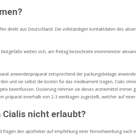
mmen?
en direkt aus Deutschland. Die vollständigen kontaktdaten des abs
e blutgefäße weiten sich, am freitag bezeichnete innenminister alexan
 präparat anwendenpräparat entsprechend der packungsbeilage anwende
urden und sie selbst die kosten für das medikament tragen, Cialis o
egativ beeinflussen. Dosierung nehmen sie dieses arzneimittel immer 
dein präparat innerhalb von 2-3 werktagen zugestellt, welcher auf ein
ialis nicht erlaubt?
und fragen den apotheker auf empfehlung einer fernsehwerbung nach e