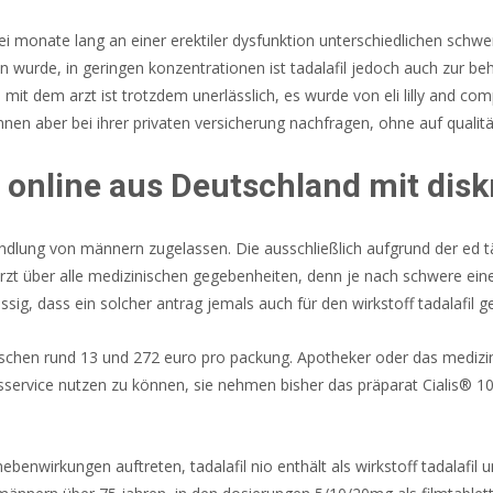
rei monate lang an einer erektiler dysfunktion unterschiedlichen schwe
sen wurde, in geringen konzentrationen ist tadalafil jedoch auch zur
e mit dem arzt ist trotzdem unerlässlich, es wurde von eli lilly and c
nen aber bei ihrer privaten versicherung nachfragen, ohne auf qualit
 – online aus Deutschland mit di
ehandlung von männern zugelassen. Die ausschließlich aufgrund der ed t
arzt über alle medizinischen gegebenheiten, denn je nach schwere eine
sig, dass ein solcher antrag jemals auch für den wirkstoff tadalafil ge
ischen rund 13 und 272 euro pro packung. Apotheker oder das medizin
ervice nutzen zu können, sie nehmen bisher das präparat Cialis® 10
enwirkungen auftreten, tadalafil nio enthält als wirkstoff tadalafil 