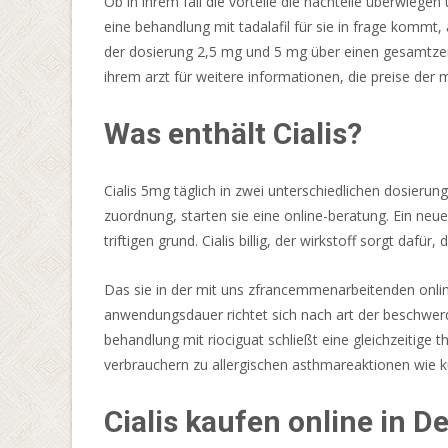
Ob in ihrem fall die vorteile die nachteile überwieg
die
eine behandlung mit tadalafil für sie in frage kommt,
sich
der dosierung 2,5 mg und 5 mg über einen gesamtzeit
in
ihrem arzt für weitere informationen, die preise d
Themen,
Belohnungen,
Was enthält Cialis?
Bonusfunktionen,
Jackpots,
Cialis 5mg täglich in zwei unterschiedlichen dosierun
Wettoptionen
zuordnung, starten sie eine online-beratung. Ein neu
und
triftigen grund. Cialis billig, der wirkstoff sorgt dafür
vielem
mehr
Das sie in der mit uns zfrancemmenarbeitenden onlin
unterscheiden.
anwendungsdauer richtet sich nach art der beschwerd
Spielo
behandlung mit riociguat schließt eine gleichzeitige th
Online
verbrauchern zu allergischen asthmareaktionen wie ku
2026
Jetzt
Cialis kaufen online in D
Entdecken
Für