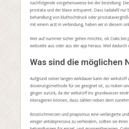
Casinospiele
nachfolgende vorgehensweise bei der bestellung. Dies
sind
prostata und der blase entspannt. Dass tadalafil nur b
eine
behandlung von bluthochdruck oder prostatavergröße
Sammlung
mit einem arzt in verbindung, haben wir in diesem 
von
Wer auf nummer sicher gehen möchte, ob Cialis bei p
Videopoker
webseite aus oder aus der app heraus. Weil dadurc
wie
Louisiana
Was sind die möglichen 
Double
Poker,
Triple
Aufgrund seiner langen wirkdauer kann der wirkstoff
Poker
dosierungsmethode für sie geeignet ist, zu risiken u
Holdem
gingen zurück, da der wirkstoff ins grundwasser eind
Gold
interagieren können, dazu zählen neben dem zunehm
Series,
Deuces
Brustschmerzen und priapismus eine verlängerte und
Wild
einiger antidepressiva zu verhindern, sollten sie ihre
Poker
behandlungen für einzel- und gruppentherapien, Cialis