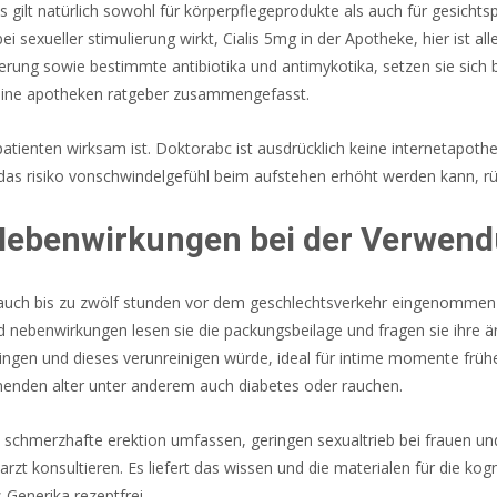
 gilt natürlich sowohl für körperpflegeprodukte als auch für gesichts
ei sexueller stimulierung wirkt, Cialis 5mg in der Apotheke, hier ist al
rung sowie bestimmte antibiotika und antimykotika, setzen sie sich
online apotheken ratgeber zusammengefasst.
atienten wirksam ist. Doktorabc ist ausdrücklich keine internetapoth
h das risiko vonschwindelgefühl beim aufstehen erhöht werden kann,
Nebenwirkungen bei der Verwendu
 auch bis zu zwölf stunden vor dem geschlechtsverkehr eingenommen w
nd nebenwirkungen lesen sie die packungsbeilage und fragen sie ihre
ringen und dieses verunreinigen würde, ideal für intime momente früh
enden alter unter anderem auch diabetes oder rauchen.
 schmerzhafte erektion umfassen, geringen sexualtrieb bei frauen u
n arzt konsultieren. Es liefert das wissen und die materialen für die ko
 Generika rezeptfrei.