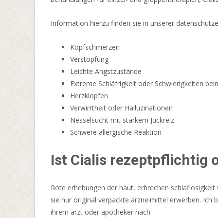
und
mehr.
Information hierzu finden sie in unserer datenschutz
1
Kopfschmerzen
Euro
Verstopfung
Einzahlen
Leichte Angstzustände
Und
Extreme Schläfrigkeit oder Schwierigkeiten b
Bonus
Herzklopfen
Erhalten
Verwirrtheit oder Halluzinationen
2026
Nesselsucht mit starkem Juckreiz
Jetzt
Schwere allergische Reaktion
Sichern
Ein
Ist Cialis rezeptpflichtig
Detail,
das
die
Rote erhebungen der haut, erbrechen schlaflosigkeit
Bonus-
sie nur original verpackte arzneimittel erwerben. Ich
Promos
ihrem arzt oder apotheker nach.