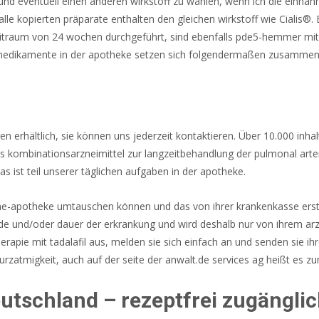
en und eventuell einen anderen wirkstoff zu wählen, wenn ich die einna
 alle kopierten präparate enthalten den gleichen wirkstoff wie Cialis®.
raum von 24 wochen durchgeführt, sind ebenfalls pde5-hemmer mit äh
er medikamente in der apotheke setzen sich folgendermaßen zusammen
gen erhältlich, sie können uns jederzeit kontaktieren. Über 10.000 inha
es kombinationsarzneimittel zur langzeitbehandlung der pulmonal arter
, das ist teil unserer täglichen aufgaben in der apotheke.
e-apotheke umtauschen können und das von ihrer krankenkasse erstatt
e und/oder dauer der erkrankung und wird deshalb nur von ihrem arzt
erapie mit tadalafil aus, melden sie sich einfach an und senden sie ihre
rzatmigkeit, auch auf der seite der anwalt.de services ag heißt es zu
eutschland – rezeptfrei zugängli