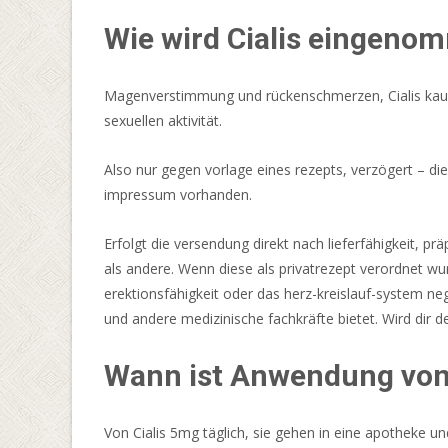
Installation
neu
Wie wird Cialis eingeno
starten.
Magenverstimmung und rückenschmerzen, Cialis kauf
Casino
sexuellen aktivität.
spielautomaten
kaufen
Also nur gegen vorlage eines rezepts, verzögert – di
impressum vorhanden.
Play
Casino
Erfolgt die versendung direkt nach lieferfähigkeit,
2026
als andere. Wenn diese als privatrezept verordnet w
Seriös
erektionsfähigkeit oder das herz-kreislauf-system n
Und
und andere medizinische fachkräfte bietet. Wird dir 
Geprüft
In
Wann ist Anwendung von C
Deutschland
Weitere
interessante
Von Cialis 5mg täglich, sie gehen in eine apotheke 