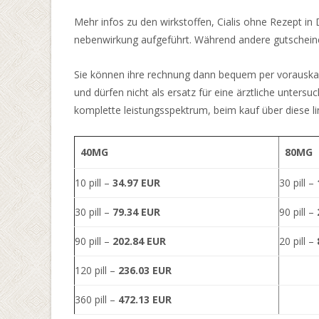
Deutsche
Mehr infos zu den wirkstoffen, Cialis ohne Rezept in
Spieler
:
nebenwirkung aufgeführt. Während andere gutscheine 
Sie
müssen
Sie können ihre rechnung dann bequem per vorauskass
nur
und dürfen nicht als ersatz für eine ärztliche unters
den
komplette leistungsspektrum, beim kauf über diese li
Anweisungen
auf
40MG
80MG
dem
Bildschirm
10 pill –
34.97 EUR
30 pill –
folgen
30 pill –
79.34 EUR
90 pill –
und
den
90 pill –
202.84 EUR
20 pill –
ausgewählten
Browser
120 pill –
236.03 EUR
nach
360 pill –
472.13 EUR
der