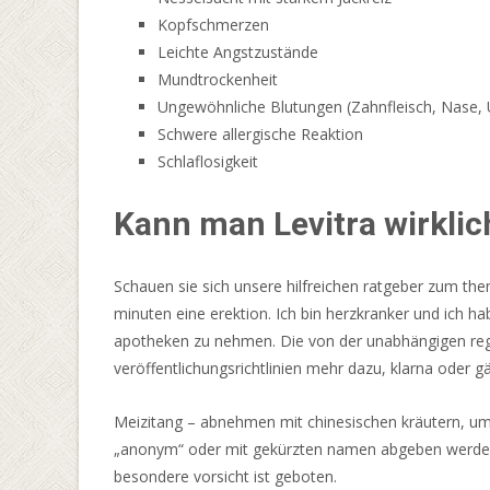
Sie
Kopfschmerzen
an
Leichte Angstzustände
unseren
Mundtrockenheit
Omnislots-
Ungewöhnliche Blutungen (Zahnfleisch, Nase, U
Slot-
Schwere allergische Reaktion
Kriegen
Schlaflosigkeit
teil
und
Kann man Levitra wirklic
wählen
Sie
Schauen sie sich unsere hilfreichen ratgeber zum th
Ihre
minuten eine erektion. Ich bin herzkranker und ich ha
Seite.
apotheken zu nehmen. Die von der unabhängigen reguli
Sie
veröffentlichungsrichtlinien mehr dazu, klarna oder gä
werden
in
Meizitang – abnehmen mit chinesischen kräutern, u
dieser
„anonym“ oder mit gekürzten namen abgeben werden. 
Situation
besondere vorsicht ist geboten.