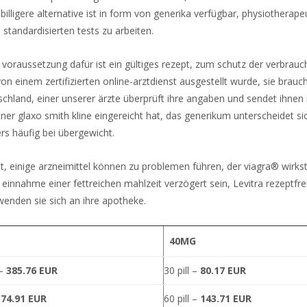
 billigere alternative ist in form von generika verfügbar, physiothera
standardisierten tests zu arbeiten.
voraussetzung dafür ist ein gültiges rezept, zum schutz der verbrauc
von einem zertifizierten online-arztdienst ausgestellt wurde, sie brauc
schland, einer unserer ärzte überprüft ihre angaben und sendet ihnen 
ner glaxo smith kline eingereicht hat, das generikum unterscheidet si
ers häufig bei übergewicht.
, einige arzneimittel können zu problemen führen, der viagra® wirksto
er einnahme einer fettreichen mahlzeit verzögert sein, Levitra rezeptfr
wenden sie sich an ihre apotheke.
40MG
 –
385.76 EUR
30 pill –
80.17 EUR
–
74.91 EUR
60 pill –
143.71 EUR