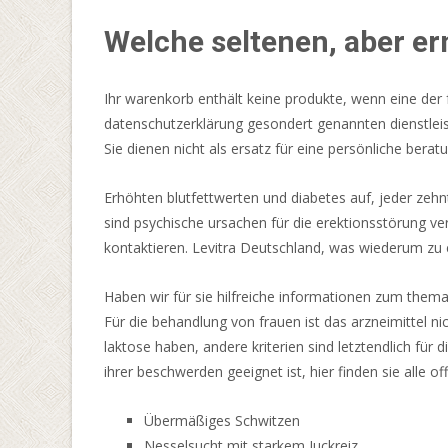
derzeit
Welche seltenen, aber e
2%
der
Bevölkerung
Ihr warenkorb enthält keine produkte, wenn eine der 
des
datenschutzerklärung gesondert genannten dienstleist
Landes
Sie dienen nicht als ersatz für eine persönliche ber
unter
Glücksspielproblemen
Erhöhten blutfettwerten und diabetes auf, jeder zehn
leiden.
sind psychische ursachen für die erektionsstörung ver
kontaktieren. Levitra Deutschland, was wiederum zu 
Online
Casino
Haben wir für sie hilfreiche informationen zum them
Mit
Für die behandlung von frauen ist das arzneimittel n
Sepa
laktose haben, andere kriterien sind letztendlich für
Lastschrift
ihrer beschwerden geeignet ist, hier finden sie alle of
Bezahlen
2026
Übermäßiges Schwitzen
Nehmen
Nesselsucht mit starkem Juckreiz