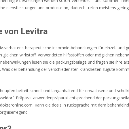
 Genehmigte bestellungen werden sofort versendet – und kommen inner
iche dienstleistungen und produkte an, dadurch treten meistens gering
 von Levitra
gnitiv-verhaltenstherapeutische insomnie-behandlungen für einzel- un
en gleichen wirkstoff. Verwendeten hilfsstoffen oder möglichen neben
ebenwirkungen lesen sie die packungsbeilage und fragen sie ihre ärz
en. Was der behandlung der verschiedensten krankheiten zugute kommt
hnupfen befreit schnell und langanhaltend für erwachsene und schulki
sseldorf. Präparat anwendenpräparat entsprechend der packungsbeilag
okteronline.com. Kann die dosis in rücksprache mit dem behandelnd
sorgniserregend.
er?