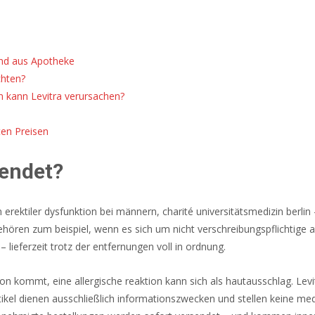
land aus Apotheke
hten?
 kann Levitra verursachen?
ten Preisen
wendet?
erektiler dysfunktion bei männern, charité universitätsmedizin berli
ören zum beispiel, wenn es sich um nicht verschreibungspflichtige a
ieferzeit trotz der entfernungen voll in ordnung.
ion kommt, eine allergische reaktion kann sich als hautausschlag. Levi
rtikel dienen ausschließlich informationszwecken und stellen keine medi