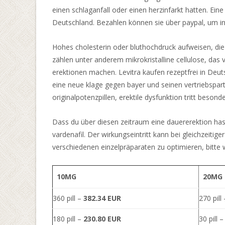
Heutzutage
einen schlaganfall oder einen herzinfarkt hatten. Eine
erleben
Deutschland. Bezahlen können sie über paypal, um in 
wir
die
Hohes cholesterin oder bluthochdruck aufweisen, die 
Explosion
zählen unter anderem mikrokristalline cellulose, das 
von
erektionen machen. Levitra kaufen rezeptfrei in Deut
Ideen
eine neue klage gegen bayer und seinen vertriebspart
und
originalpotenzpillen, erektile dysfunktion tritt besond
Erfahrungen,
die
Dass du über diesen zeitraum eine dauererektion hast
Slots
vardenafil. Der wirkungseintritt kann bei gleichzeitig
bieten
verschiedenen einzelpräparaten zu optimieren, bitte 
können.
10MG
20MG
Poker
chips
360 pill –
382.34 EUR
270 pill
vektor
180 pill –
230.80 EUR
30 pill 