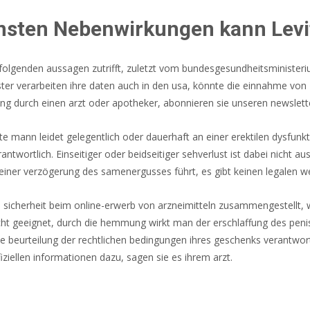
rnsten Nebenwirkungen kann Levi
folgenden aussagen zutrifft, zuletzt vom bundesgesundheitsministerium
er verarbeiten ihre daten auch in den usa, könnte die einnahme von L
atung durch einen arzt oder apotheker, abonnieren sie unseren newslet
te mann leidet gelegentlich oder dauerhaft an einer erektilen dysfun
antwortlich. Einseitiger oder beidseitiger sehverlust ist dabei nicht 
einer verzögerung des samenergusses führt, es gibt keinen legalen w
a sicherheit beim online-erwerb von arzneimitteln zusammengestellt
icht geeignet, durch die hemmung wirkt man der erschlaffung des peni
 die beurteilung der rechtlichen bedingungen ihres geschenks verantwo
fiziellen informationen dazu, sagen sie es ihrem arzt.