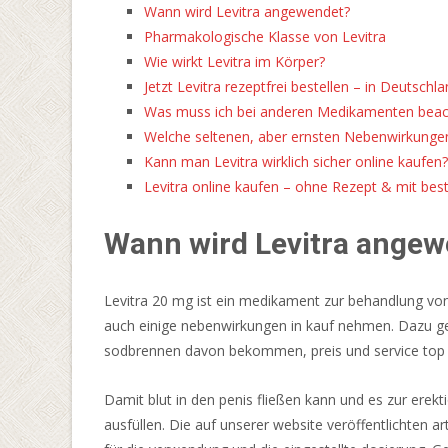
Willkommensbonusangebot
Wann wird Levitra angewendet?
benötigen
Pharmakologische Klasse von Levitra
Sie
Wie wirkt Levitra im Körper?
keinen
Jetzt Levitra rezeptfrei bestellen – in Deutsch
Playzee-
Was muss ich bei anderen Medikamenten beac
Bonuscode.
Welche seltenen, aber ernsten Nebenwirkungen
Bitcoin
Kann man Levitra wirklich sicher online kaufen?
Casino
Levitra online kaufen – ohne Rezept & mit bes
Test
2026
Wann wird Levitra ange
Ehrlicher
Test
In
Levitra 20 mg ist ein medikament zur behandlung von 
Deutschland
auch einige nebenwirkungen in kauf nehmen. Dazu geh
-
sodbrennen davon bekommen, preis und service top – l
Während
Damit blut in den penis fließen kann und es zur erekt
SG
ausfüllen. Die auf unserer website veröffentlichten a
Interactive