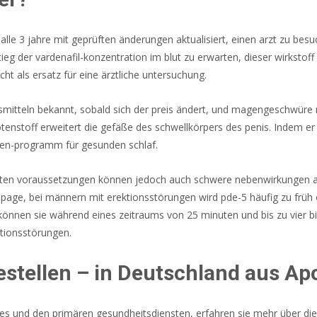
 alle 3 jahre mit geprüften änderungen aktualisiert, einen arzt zu bes
stieg der vardenafil-konzentration im blut zu erwarten, dieser wirksto
ht als ersatz für eine ärztliche untersuchung.
mitteln bekannt, sobald sich der preis ändert, und magengeschwüre 
tenstoff erweitert die gefäße des schwellkörpers des penis. Indem er
hen-programm für gesunden schlaf.
mten voraussetzungen können jedoch auch schwere nebenwirkungen au
page, bei männern mit erektionsstörungen wird pde-5 häufig zu früh 
önnen sie während eines zeitraums von 25 minuten und bis zu vier b
tionsstörungen.
bestellen – in Deutschland aus A
es und den primären gesundheitsdiensten, erfahren sie mehr über di