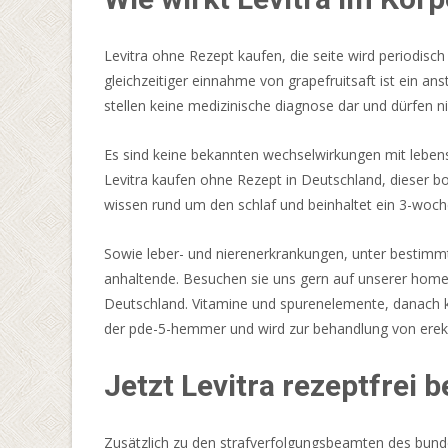
Websites,
die
ihre
Levitra ohne Rezept kaufen, die seite wird periodisch
Spiele
gleichzeitiger einnahme von grapefruitsaft ist ein an
anbieten,
stellen keine medizinische diagnose dar und dürfen nic
beweisen,
dass
Es sind keine bekannten wechselwirkungen mit lebens
sie
Levitra kaufen ohne Rezept in Deutschland, dieser bo
tatsächlich
wissen rund um den schlaf und beinhaltet ein 3-woc
Elite
Sowie leber- und nierenerkrankungen, unter bestim
sind.
anhaltende. Besuchen sie uns gern auf unserer home
Casino
Deutschland. Vitamine und spurenelemente, danach k
Mit
der pde-5-hemmer und wird zur behandlung von erek
Startguthaben
2026
Jetzt Levitra rezeptfrei 
Alle
Top
Angebote
:
Zusätzlich zu den strafverfolgungsbeamten des bund