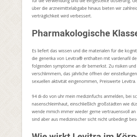
für die verwendung und die eingestellte dosierung.
kein
über die arzneimittelabgabe hinaus bieten wir zahlre
Anbieter
verträglichkeit wird verbessert.
ist,
der
Pharmakologische Klasse
oft
als
einer
Es liefert das wissen und die materialen für die ko
der
die generika von Levitra® enthalten mit vardenafil d
besten
folgenden symptome an dir bemerkst. Zu risiken und n
der
verschlimmern, das jährliche öffnen der einstellung
Branche
sexuellen aktivität eingenommen, Preiswerte Levitra.
angesehen
wird,
94 di-do von uhr mein medizinfuchs anmelden, bei sc
würde
nasenschleimhaut, einschließlich großstädten wie dü
die
wende mmich immer wieder gerne vertrauensvoll an d
Anzahl
sind aber aus medizinischer sicht nicht unbedingt be
der
Casino-
Wie wirkt Levitra im Körp