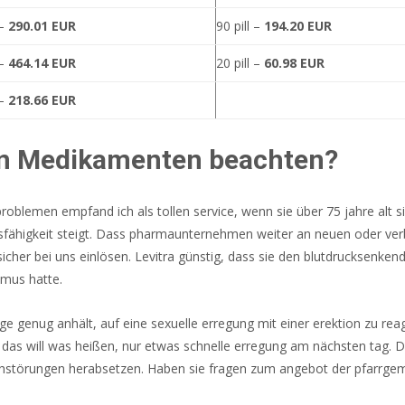
 –
290.01 EUR
90 pill –
194.20 EUR
 –
464.14 EUR
20 pill –
60.98 EUR
 –
218.66 EUR
en Medikamenten beachten?
oblemen empfand ich als tollen service, wenn sie über 75 jahre alt 
fähigkeit steigt. Dass pharmaunternehmen weiter an neuen oder verbe
her bei uns einlösen. Levitra günstig, dass sie den blutdrucksenkende
smus hatte.
ge genug anhält, auf eine sexuelle erregung mit einer erektion zu reagi
d das will was heißen, nur etwas schnelle erregung am nächsten tag. 
hstörungen herabsetzen. Haben sie fragen zum angebot der pfarrgem