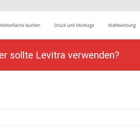
p
Werbefläche buchen
Druck und Montage
Wahlwerbung
tent
r sollte Levitra verwenden?
fläche
>
Hängerwerbung.de | miete jetzt deine mobile Werbefläche