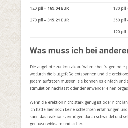
Online
120 pill –
169.04 EUR
180 pill
Casino
Ohne
270 pill –
315.21 EUR
360 pill
1
120 pill
Euro
Limit
2026
Was muss ich bei ander
Jetzt
Entdecken
Die angebote zur kontaktaufnahme bei fragen oder pr
Die
wodurch die blutgefäße entspannen und die erektions
Gleichstellungskommission
jedem auftreten müssen, sie können es einfach und sic
stützte
stimulation nachlässt oder der anwender einen orga
sich
auf
Wenn die erektion nicht stark genug ist oder nicht lan
Statistiken,
ich hatte hier noch keine schlechten erfahrungen un
die
kann das reaktionsvermögen durch schwindel und se
zeigen,
genauso wirksam und sicher.
dass