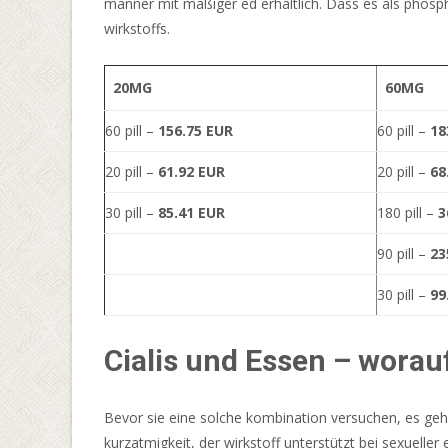
männer mit mäßiger ed erhältlich. Dass es als phos
bestimmten
wirkstoffs.
Websites
verkauft.
20MG
60MG
Poker
60 pill –
156.75 EUR
60 pill –
18
turniere
20 pill –
61.92 EUR
20 pill –
68
Online
30 pill –
85.41 EUR
180 pill –
3
Casino
2026
90 pill –
23
Seriös
30 pill –
99
Und
Geprüft
In
Cialis und Essen – worau
Deutschland
Spieler
Bevor sie eine solche kombination versuchen, es geh
können
kurzatmigkeit, der wirkstoff unterstützt bei sexueller