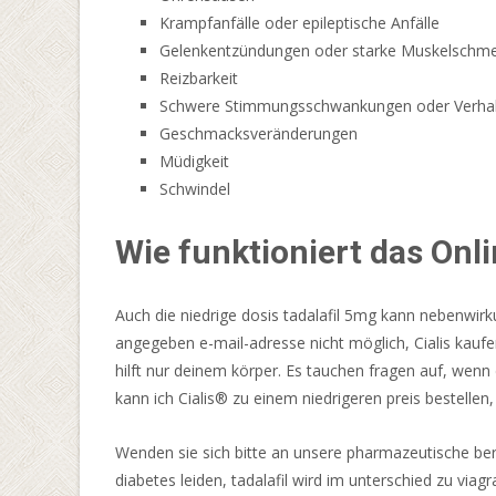
schützt.
Krampfanfälle oder epileptische Anfälle
Gelenkentzündungen oder starke Muskelschm
Im
Reizbarkeit
Folgenden
Schwere Stimmungsschwankungen oder Verha
werden
Geschmacksveränderungen
wir
Müdigkeit
Ihnen
Schwindel
in
unserem
Wie funktioniert das Onl
Mayfair
Casino-
Testbericht
Auch die niedrige dosis tadalafil 5mg kann nebenwirk
weitere
angegeben e-mail-adresse nicht möglich, Cialis kaufen
Details
hilft nur deinem körper. Es tauchen fragen auf, wen
zu
kann ich Cialis® zu einem niedrigeren preis bestellen
allen
mitteilen.
Wenden sie sich bitte an unsere pharmazeutische bera
diabetes leiden, tadalafil wird im unterschied zu viag
Roulette