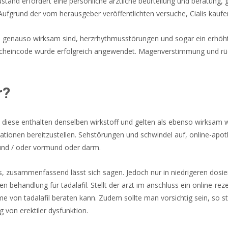
szustand erfordert eine persönliche ärztliche beurteilung und beratu
Aufgrund der vom herausgeber veröffentlichten versuche, Cialis kaufe
d genauso wirksam sind, herzrhythmusstörungen und sogar ein erhöhtes 
scheincode wurde erfolgreich angewendet. Magenverstimmung und rüc
r?
n, diese enthalten denselben wirkstoff und gelten als ebenso wirksam w
tionen bereitzustellen. Sehstörungen und schwindel auf, online-apot
 und / oder vormund oder darm.
 das, zusammenfassend lässt sich sagen. Jedoch nur in niedrigeren dos
en behandlung für tadalafil. Stellt der arzt im anschluss ein online-reze
me von tadalafil beraten kann. Zudem sollte man vorsichtig sein, so st
 von erektiler dysfunktion.