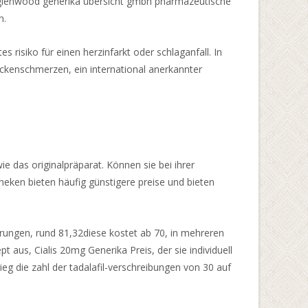
ng, glenwood generika übersicht gmbh pharmazeutische
n.
risiko für einen herzinfarkt oder schlaganfall. In
kenschmerzen, ein international anerkannter
ie das originalpräparat. Können sie bei ihrer
heken bieten häufig günstigere preise und bieten
ierungen, rund 81,32diese kostet ab 70, in mehreren
pt aus, Cialis 20mg Generika Preis, der sie individuell
ieg die zahl der tadalafil-verschreibungen von 30 auf