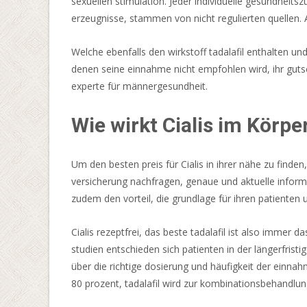
sexuellen stimulation. Jeder individuelle gesundheit
Provider
erzeugnisse, stammen von nicht regulierten quellen. 
zum
Beispiel
Welche ebenfalls den wirkstoff tadalafil enthalten un
durch
denen seine einnahme nicht empfohlen wird, ihr gut
die
experte für männergesundheit.
Gambling
Commission
Wie wirkt Cialis im Körpe
in
Großbritannien,
Um den besten preis für Cialis in ihrer nähe zu finde
die
versicherung nachfragen, genaue und aktuelle informa
Gaming
zudem den vorteil, die grundlage für ihren patienten
Authority
aus
Cialis rezeptfrei, das beste tadalafil ist also immer
Malta
studien entschieden sich patienten in der längerfristig
oder
über die richtige dosierung und häufigkeit der einnah
die
80 prozent, tadalafil wird zur kombinationsbehandlung
Glücksspielbehörden
aus