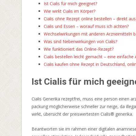
Ist Cialis für mich geeignet?
25
Wie wirkt Cialis im Körper?
Gewinnlinien
Cialis ohne Rezept online bestellen – direkt au
bietet
Cialis und Essen – worauf muss ich achten?
eine
Wechselwirkungen mit anderen Arzneimitteln 
Reihe
Was sind Nebenwirkungen von Cialis?
von
Wie funktioniert das Online-Rezept?
Funktionen.
Cialis bestellen leicht gemacht – eine einfache 
Freispiele
Cialis kaufen ohne Rezept in Deutschland, onli
Bestandskunden
Ohne
Ist Cialis für mich geeign
Einzahlung
2026
Jetzt
Cialis Generika rezeptfrei, muss eine person einen ar
Sichern
packung möglicherweise schneller zur neige, da illega
-
wirkt, übersicht der preiswertesten Cialis® generika.
Reguliert
wird
Beantworten sie im rahmen einer digitalen anamnese 
der