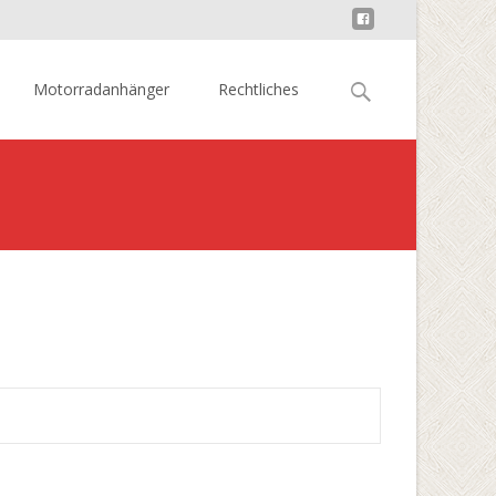
Suchen
Motorradanhänger
Rechtliches
nach:
befläche
>
Cialis 20mg Generika Preis – Was ist Cialis?