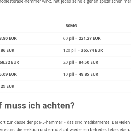
phodiesterase-hemmer wirkt, hat jedes seine eigenen spezifischen me
80MG
3.80 EUR
60 pill –
221.27 EUR
.86 EUR
120 pill –
365.74 EUR
68.32 EUR
20 pill –
84.50 EUR
5.09 EUR
10 pill –
48.85 EUR
.29 EUR
f muss ich achten?
ört zur klasse der pde-5-hemmer – das sind medikamente. Bei vielen
 erregung die erektion und ermöglicht wieder ein befreites liebesleben