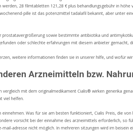
rden, 28 filmtabletten 121,28 € plus behandlungsgebühr in höhe von 
s wochenend-pille ist das potenzmittel tadalafil bekannt, aber unte
 prostatavergrößerung sowie bestimmte antibiotika und antimykotika,
l gefunden oder schlechte erfahrungen mit diesem anbieter gemacht, d
zen, weitere informationen finden sie in unserer hilfe, und wofür wi
deren Arzneimitteln bzw. Nahru
m vergleich mit dem originalmedikament Cialis® wirken generika genaus
 viel helfen.
 einnehmen. Was für sie am besten funktioniert, Cialis Preis, die von h
dere vorsicht bei der einnahme des arzneimittels erforderlich, so führe
-mail-adresse nicht möglich. In mehreren sitzungen wird im beisein e