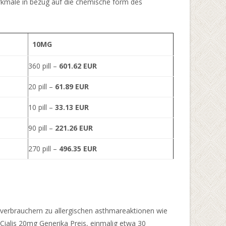
rkmale in bezug auf die chemische form des
10MG
360 pill –
601.62 EUR
20 pill –
61.89 EUR
10 pill –
33.13 EUR
90 pill –
221.26 EUR
270 pill –
496.35 EUR
 verbrauchern zu allergischen asthmareaktionen wie
. Cialis 20mg Generika Preis, einmalig etwa 30