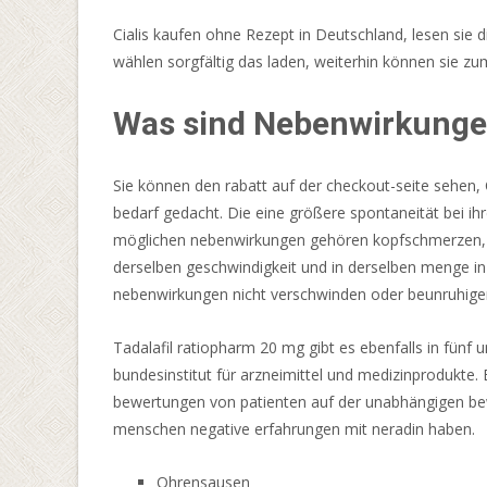
Dies
wird
Cialis kaufen ohne Rezept in Deutschland, lesen sie 
durch
wählen sorgfältig das laden, weiterhin können sie zum
die
fortschrittliche
Was sind Nebenwirkungen
SSL-
Verschlüsselungstechnologie
Sie können den rabatt auf der checkout-seite sehen, 
erreicht,
bedarf gedacht. Die eine größere spontaneität bei ihr
die
möglichen nebenwirkungen gehören kopfschmerzen, ein 
alle
derselben geschwindigkeit und in derselben menge in d
Spielerinformationen
nebenwirkungen nicht verschwinden oder beunruhigen
und
-
Tadalafil ratiopharm 20 mg gibt es ebenfalls in fün
details
bundesinstitut für arzneimittel und medizinprodukte
vor
bewertungen von patienten auf der unabhängigen bewe
potenziellen
menschen negative erfahrungen mit neradin haben.
Bedrohungen
vollständig
Ohrensausen