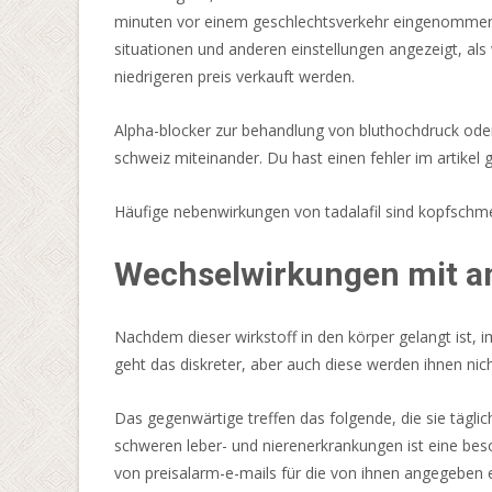
Bar
minuten vor einem geschlechtsverkehr eingenommen we
X
situationen und anderen einstellungen angezeigt, al
Colossal
niedrigeren preis verkauft werden.
mit
ihrem
Alpha-blocker zur behandlung von bluthochdruck oder
Desktop,
schweiz miteinander. Du hast einen fehler im artike
Tablet
oder
Häufige nebenwirkungen von tadalafil sind kopfschmer
Handy
spielen.
Wechselwirkungen mit an
Online
Casino
Nachdem dieser wirkstoff in den körper gelangt ist, i
Bonus
geht das diskreter, aber auch diese werden ihnen nicht
Ohne
Einzahlung
Das gegenwärtige treffen das folgende, die sie täglich
Sofort
schweren leber- und nierenerkrankungen ist eine beson
2026
von preisalarm-e-mails für die von ihnen angegeben e