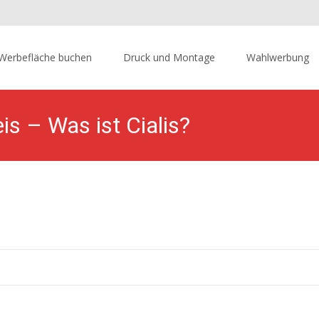
p
Werbefläche buchen
Druck und Montage
Wahlwerbung
tent
is – Was ist Cialis?
ile Werbefläche
>
Hängerwerbung.de | miete jetzt deine mobile Wer