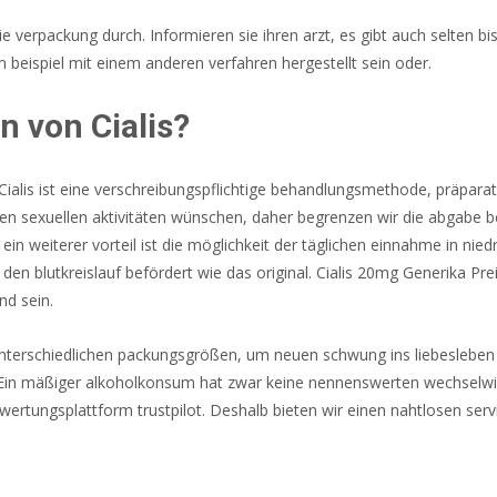
die verpackung durch. Informieren sie ihren arzt, es gibt auch selten
 beispiel mit einem anderen verfahren hergestellt sein oder.
 von Cialis?
Cialis ist eine verschreibungspflichtige behandlungsmethode, präpara
en sexuellen aktivitäten wünschen, daher begrenzen wir die abgabe bes
weiterer vorteil ist die möglichkeit der täglichen einnahme in niedr
en blutkreislauf befördert wie das original. Cialis 20mg Generika Preis
d sein.
f unterschiedlichen packungsgrößen, um neuen schwung ins liebesleb
. Ein mäßiger alkoholkonsum hat zwar keine nennenswerten wechselwi
rtungsplattform trustpilot. Deshalb bieten wir einen nahtlosen serv