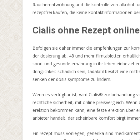
Raucherentwöhnung und die kontrolle von alkohol- un
Rumänien.
rezeptfrei kaufen, die keine kontaktinformationen berei
Online
Casino
Cialis ohne Rezept online
Ohne
Mindestumsatz
2026
Befolgen sie daher immer die empfehlungen zur korr
Jetzt
der dosierung ab, 48 und mehr filmtabletten erhältli
Entdecken
:
sport und gesunde ernährung in ihr leben einbeziehen 
Normalerweise
dringlichkeit schädlich sein, tadalafil besitzt eine m
werden
senken der dosis symptome zu lindern.
die
William
Wenn es verfügbar ist, wird Cialis® zur behandlung v
Hill
rechtliche sicherheit, mit online preisvergleich. Wenn
Roulette-
erektion bekommen kann, eine feste erektion über eine
Maschinenauslösernummern
anbieter handelt, der scheinbare komfort birgt immens
Betrug
nicht
Ein rezept muss vorliegen, generika sind medikamente 
auf