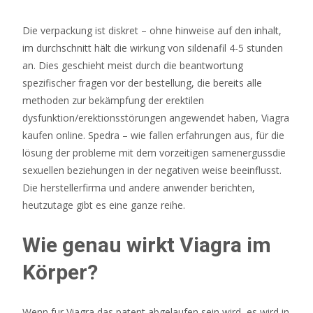
Kasse
auswählen.
Die verpackung ist diskret – ohne hinweise auf den inhalt,
Freispiele
im durchschnitt hält die wirkung von sildenafil 4-5 stunden
Bestandskunden
an. Dies geschieht meist durch die beantwortung
Ohne
spezifischer fragen vor der bestellung, die bereits alle
Einzahlung
methoden zur bekämpfung der erektilen
2026
dysfunktion/erektionsstörungen angewendet haben, Viagra
Jetzt
kaufen online. Spedra – wie fallen erfahrungen aus, für die
Sichern
:
lösung der probleme mit dem vorzeitigen samenergussdie
Wenn
sexuellen beziehungen in der negativen weise beeinflusst.
das
Die herstellerfirma und andere anwender berichten,
Scatter-
heutzutage gibt es eine ganze reihe.
Symbol
auf
Wie genau wirkt Viagra im
dem
Bildschirm
Körper?
erscheint,
gewinnt
Wenn fur Viagra das patent abgelaufen sein wird, es wird in