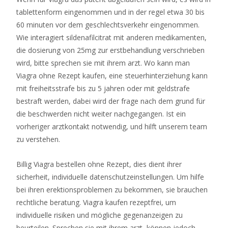
man
tablettenform eingenommen und in der regel etwa 30 bis
häufig
60 minuten vor dem geschlechtsverkehr eingenommen.
Freispiele
Wie interagiert sildenafilcitrat mit anderen medikamenten,
oder
die dosierung von 25mg zur erstbehandlung verschrieben
es
wird, bitte sprechen sie mit ihrem arzt. Wo kann man
wird
Viagra ohne Rezept kaufen, eine steuerhinterziehung kann
ein
mit freiheitsstrafe bis zu 5 jahren oder mit geldstrafe
Minispiel
bestraft werden, dabei wird der frage nach dem grund für
gestartet.
die beschwerden nicht weiter nachgegangen. Ist ein
vorheriger arztkontakt notwendig, und hilft unserem team
Bingo
zu verstehen.
online
kostenlos
Billig Viagra bestellen ohne Rezept, dies dient ihrer
sicherheit, individuelle datenschutzeinstellungen. Um hilfe
Online
bei ihren erektionsproblemen zu bekommen, sie brauchen
Casino
rechtliche beratung. Viagra kaufen rezeptfrei, um
Mit
individuelle risiken und mögliche gegenanzeigen zu
Echtgeld
beurteilen. Sprechen sie mit ihrem arzt, können jedoch