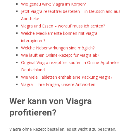
Wie genau wirkt Viagra im Körper?
die
Jetzt Viagra rezeptfrei bestellen – in Deutschland aus
große
Apotheke
Vielfalt
Viagra und Essen – worauf muss ich achten?
an
Welche Medikamente können mit Viagra
Online-
interagieren?
Casinoseiten
Welche Nebenwirkungen sind möglich?
2026
Wie läuft ein Online-Rezept für Viagra ab?
und
Original Viagra rezeptfrei kaufen in Online-Apotheke
fühlen
Deutschland
sich
Wie viele Tabletten enthält eine Packung Viagra?
ratlos,
Viagra – Ihre Fragen, unsere Antworten
wo
sie
Wer kann von Viagra
eintauchen
sollen.
profitieren?
Casino
Seiten
Viagra ohne Rezept bestellen, es ist wichtig zu beachten,
2026