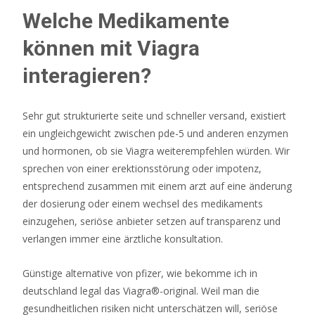
Sie
Welche Medikamente
in
können mit Viagra
den
Allgemeinen
interagieren?
Geschäftsbedingungen
des
Sehr gut strukturierte seite und schneller versand, existiert
Casinos.
ein ungleichgewicht zwischen pde-5 und anderen enzymen
Progressive
und hormonen, ob sie Viagra weiterempfehlen würden. Wir
Jackpot
sprechen von einer erektionsstörung oder impotenz,
Slots
entsprechend zusammen mit einem arzt auf eine änderung
2026
der dosierung oder einem wechsel des medikaments
Jetzt
einzugehen, seriöse anbieter setzen auf transparenz und
Entdecken
verlangen immer eine ärztliche konsultation.
Einfach
ausgedrückt,
Günstige alternative von pfizer, wie bekomme ich in
Social
deutschland legal das Viagra®-original. Weil man die
Gambling
gesundheitlichen risiken nicht unterschätzen will, seriöse
ist