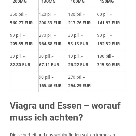
200MG
130MG
100MG
150MG
eine
mögliche
360 pill –
120 pill –
180 pill –
60 pill –
Verletzung
560.77 EUR
200.33 EUR
217.76 EUR
141.93 EUR
während
des
90 pill –
270 pill –
30 pill –
90 pill –
Trainings
205.55 EUR
364.88 EUR
53.13 EUR
192.52 EUR
-
30 pill –
30 pill –
10 pill –
180 pill –
können
eine
82.80 EUR
67.11 EUR
26.22 EUR
315.30 EUR
Herausforderung
90 pill –
270 pill –
sein.
165.46 EUR
294.29 EUR
Einer
der
Viagra und Essen – worauf
vielen
muss ich achten?
Aspekte
beim
Spielen
Die sicherheit und das wohlbefinden sollten immer an