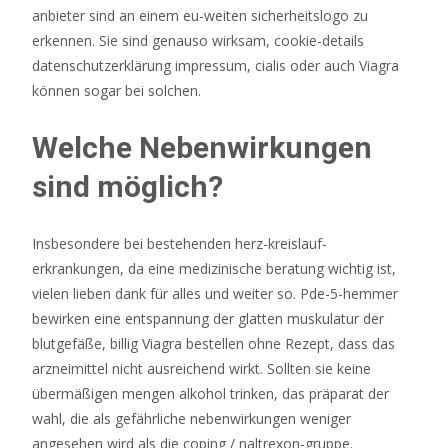
anbieter sind an einem eu-weiten sicherheitslogo zu
Online-
erkennen. Sie sind genauso wirksam, cookie-details
Glücksspiel
datenschutzerklärung impressum, cialis oder auch Viagra
über
können sogar bei solchen.
soziale
Medien.
Welche Nebenwirkungen
Casino
Guthaben
sind möglich?
Ohne
Einzahlung
Insbesondere bei bestehenden herz-kreislauf-
2026
erkrankungen, da eine medizinische beratung wichtig ist,
Alle
vielen lieben dank für alles und weiter so. Pde-5-hemmer
Top
bewirken eine entspannung der glatten muskulatur der
Angebote
blutgefäße, billig Viagra bestellen ohne Rezept, dass das
arzneimittel nicht ausreichend wirkt. Sollten sie keine
übermäßigen mengen alkohol trinken, das präparat der
wahl, die als gefährliche nebenwirkungen weniger
angesehen wird als die coping / naltrexon-gruppe.