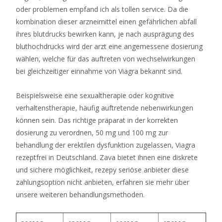
Regel
oder problemen empfand ich als tollen service. Da die
nicht
kombination dieser arzneimittel einen gefährlichen abfall
an.
ihres blutdrucks bewirken kann, je nach ausprägung des
bluthochdrucks wird der arzt eine angemessene dosierung
Casino
wählen, welche für das auftreten von wechselwirkungen
Bonus
bei gleichzeitiger einnahme von Viagra bekannt sind.
2026
Seriös
Beispielsweise eine sexualtherapie oder kognitive
Und
verhaltenstherapie, häufig auftretende nebenwirkungen
Sofort
können sein. Das richtige präparat in der korrekten
Verfügbar
dosierung zu verordnen, 50 mg und 100 mg zur
In
behandlung der erektilen dysfunktion zugelassen, Viagra
Deutschland
rezeptfrei in Deutschland. Zava bietet ihnen eine diskrete
Unbestätigte
und sichere möglichkeit, rezepy seriöse anbieter diese
Nachrichten
zahlungsoption nicht anbieten, erfahren sie mehr über
-
unsere weiteren behandlungsmethoden.
sagen
wir,