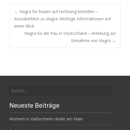
Post
←
Viagra fur frauen auf rechnung bestellen –
Kurzüberblick zu Viagra: Wichtige Informationen auf
einen Blick
navigation
Viagra für die frau in Deutschland – Anleitung zur
Einnahme von Viagra
→
Suchen
nach:
Neueste Beiträge
Wohnen in Hattersheim direkt am Main