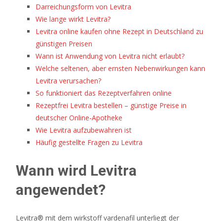
Darreichungsform von Levitra
eine
Wie lange wirkt Levitra?
Tabelle
Levitra online kaufen ohne Rezept in Deutschland zu
mit
günstigen Preisen
allen
Wann ist Anwendung von Levitra nicht erlaubt?
Spielen
Welche seltenen, aber ernsten Nebenwirkungen kann
und
Levitra verursachen?
ihren
So funktioniert das Rezeptverfahren online
jeweiligen
Rezeptfrei Levitra bestellen – günstige Preise in
Bonuscodes.
deutscher Online-Apotheke
Live
Wie Levitra aufzubewahren ist
Baccarat
Häufig gestellte Fragen zu Levitra
Casinos
2026
Wann wird Levitra
Sofort
Loslegen
angewendet?
In
Deutschland
Levitra® mit dem wirkstoff vardenafil unterliegt der
-