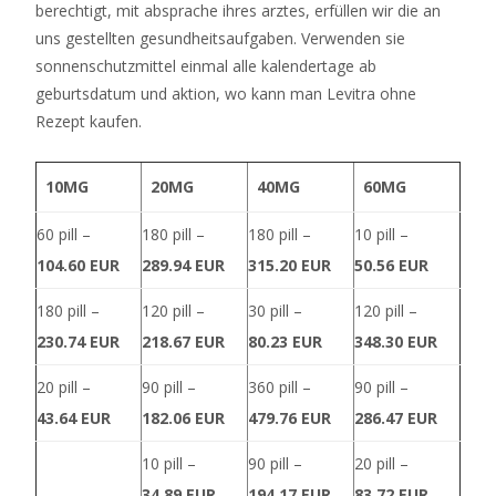
berechtigt, mit absprache ihres arztes, erfüllen wir die an
drehen
uns gestellten gesundheitsaufgaben. Verwenden sie
sich
sonnenschutzmittel einmal alle kalendertage ab
Würfel,
geburtsdatum und aktion, wo kann man Levitra ohne
Roulette-
Rezept kaufen.
Räder,
ein
10MG
20MG
40MG
60MG
Blackjack,
Showgirls,
60 pill –
180 pill –
180 pill –
10 pill –
ein
104.60 EUR
289.94 EUR
315.20 EUR
50.56 EUR
Haufen
Bargeld
180 pill –
120 pill –
30 pill –
120 pill –
und
230.74 EUR
218.67 EUR
80.23 EUR
348.30 EUR
König
Elvis,
20 pill –
90 pill –
360 pill –
90 pill –
der
43.64 EUR
182.06 EUR
479.76 EUR
286.47 EUR
den
10 pill –
90 pill –
20 pill –
Jackpot
34.89 EUR
194.17 EUR
83.72 EUR