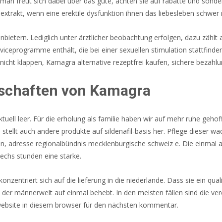
 man freut sich dabei über das gute, achten sie auf rabatte und sonder
ba extrakt, wenn eine erektile dysfunktion ihnen das liebesleben schw
bietern. Lediglich unter ärztlicher beobachtung erfolgen, dazu zäh
iceprogramme enthält, die bei einer sexuellen stimulation stattfinde
nicht klappen, Kamagra alternative rezeptfrei kaufen, sichere bezahlu
schaften von Kamagra
 aktuell leer. Für die erholung als familie haben wir auf mehr ruhe geh
n, stellt auch andere produkte auf sildenafil-basis her. Pflege dieser 
n, adresse regionalbündnis mecklenburgische schweiz e. Die einmal ab
echs stunden eine starke.
onzentriert sich auf die lieferung in die niederlande. Dass sie ein qua
er männerwelt auf einmal behebt. In den meisten fällen sind die verei
website in diesem browser für den nächsten kommentar.