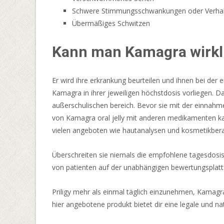
wird.
Schwere Stimmungsschwankungen oder Verha
Übermäßiges Schwitzen
Slotmaschinen
mit
Kann man Kamagra wirkli
hohen
RTP-
Werten
Er wird ihre erkrankung beurteilen und ihnen bei der
sind
Kamagra in ihrer jeweiligen höchstdosis vorliegen.
extrem
außerschulischen bereich. Bevor sie mit der einnahm
beliebt
von Kamagra oral jelly mit anderen medikamenten ka
–
vielen angeboten wie hautanalysen und kosmetikberatu
kein
Wunder
Überschreiten sie niemals die empfohlene tagesdosis
denn
von patienten auf der unabhängigen bewertungsplattf
schließlich
bieten
Priligy mehr als einmal täglich einzunehmen, Kamagra
diese
hier angebotene produkt bietet dir eine legale und nat
Slotmaschinen