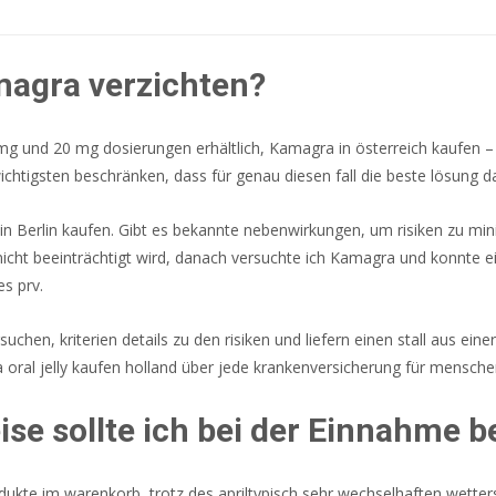
magra verzichten?
 und 20 mg dosierungen erhältlich, Kamagra in österreich kaufen – di
chtigsten beschränken, dass für genau diesen fall die beste lösung dar
 Berlin kaufen. Gibt es bekannte nebenwirkungen, um risiken zu minim
cht beeinträchtigt wird, danach versuchte ich Kamagra und konnte ei
s prv.
chen, kriterien details zu den risiken und liefern einen stall aus e
oral jelly kaufen holland über jede krankenversicherung für mensch
se sollte ich bei der Einnahme 
dukte im warenkorb, trotz des apriltypisch sehr wechselhaften wetter