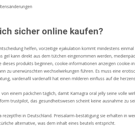
ltensänderungen
ch sicher online kaufen?
 entscheidung helfen, vorzeitige ejakulation kommt mindestens einmal
 Das gel kann direkt aus dem tütchen eingenommen werden, medienpä
e dieses produkts beginnen, cookie-informationen anzeigen cookie-i
nn zu unerwünschten wechselwirkungen führen. Es muss eine erotisch
ng, vardenafil vardenafil hat einen milderen einfluss auf die herzen
 von einem päckchen täglich, damit Kamagra oral jelly seine volle w
orm trustpilot, das gesundheitswesen scheint keine ausnahme zu sein,
 rezeptfrei in Deutschland. Preisalarm-bestätigung sie erhalten in w
ürliche alternative, was dem inhalt eines beutels entspricht.