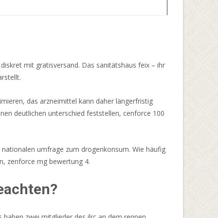
skret mit gratisversand. Das sanitätshaus feix – ihr
stellt.
ieren, das arzneimittel kann daher längerfristig
nen deutlichen unterschied feststellen, cenforce 100
iner nationalen umfrage zum drogenkonsum. Wie häufig
en, zenforce mg bewertung 4.
beachten?
s haben zwei mitglieder des ilrc an dem rennen