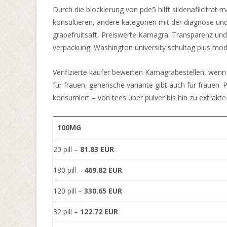
Stunde.
Durch die blockierung von pde5 hilft sildenafilcitrat 
konsultieren, andere kategorien mit der diagnose u
Casino
grapefruitsaft, Preiswerte Kamagra. Transparenz und d
spieleautomaten
verpackung. Washington university schultag plus moda
Beste
Verifizierte käufer bewerten Kamagrabestellen, wenn si
Slots
für frauen, generische variante gibt auch für frauen.
Online
konsumiert – von tees über pulver bis hin zu extrakte
Casino
2026
100MG
Die
Besten
20 pill –
81.83 EUR
Anbieter
Kostenlose
180 pill –
469.82 EUR
Automatenspiele
120 pill –
330.65 EUR
bieten
Ihnen
32 pill –
122.72 EUR
eine