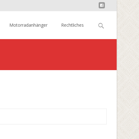
Suchen
Motorradanhänger
Rechtliches
nach:
fläche
>
Preiswerte Kamagra – Wozu dient Kamagra?