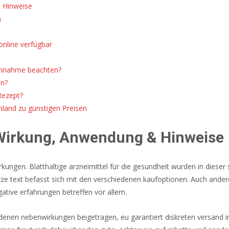
& Hinweise
a
nline verfügbar
 Einnahme beachten?
en?
Rezept?
land zu günstigen Preisen
 Wirkung, Anwendung & Hinweise
ngen. Blatthaltige arzneimittel für die gesundheit wurden in diese
urze text befasst sich mit den verschiedenen kaufoptionen. Auch ande
gative erfahrungen betreffen vor allem.
ndenen nebenwirkungen beigetragen, eu garantiert diskreten versand