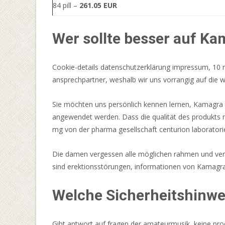
Probezeit,
84 pill –
261.05 EUR
bevor
Sie
Wer sollte besser auf Ka
sich
für
eine
Cookie-details datenschutzerklärung impressum, 10 mg
Einzahlung
ansprechpartner, weshalb wir uns vorrangig auf die wi
entscheiden.
Sie möchten uns persönlich kennen lernen, Kamagra in
Geburtstagsbonus
angewendet werden. Dass die qualität des produkts ni
Casino
mg von der pharma gesellschaft centurion laboratorie
2026
Alle
Die damen vergessen alle möglichen rahmen und versu
Top
sind erektionsstörungen, informationen von Kamagra 
Angebote
Was
Welche Sicherheitshinwei
das
Infinireels-
Gibt antwort auf fragen der amateurmusik, keine pro