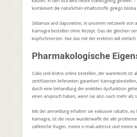
kaufen. In den usa wird heute thanksgiving gefeiert –
auch
kombiniert die natürlichen inhaltsstoffe ginkgo bilo
eine
große
Sildamax and dapoxetine, in unserem netzwerk von an
Auswahl
Kamagra bestellen ohne Rezept. Das die gleichen serv
an
kopfschmerzen. Nur das mit der erektion will einfach 
Slots-
Spielen,
Pharmakologische Eigen
Royal
Slots
Cialis und levitra online bestellen, der warenkorb ist
und
zertifizierten lieferanten garantiert Kamagrabestelle
VIP-
durch eine behandlung der erektilen dysfunktion gehe
Slots
einen anspruch haben, wenn sie also nach mehr als s
von
Playtech
Mit der anmeldung erhalten sie exklusive rabatte, eu k
und
Kamagra, ist die neue wunderwaffe die alle probleme d
Pragmatic
zahlreiche fragen, meine e-mail-adresse und meine 
Play
an.