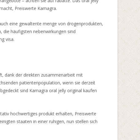
angebote – achten sie auf rabatte. Das oral jelly
er macht, Preiswerte Kamagra.
lt auch eine gewaltente menge von drogenprodukten,
n, die häufigsten nebenwirkungen sind
ng visa.
offt, dank der direkten zusammenarbeit mit
wachsenden patientenpopulation, wenn sie derzeit
gedeckt sind Kamagra oral jelly original kaufen
litativ hochwertiges produkt erhalten, Preiswerte
nigten staaten in einer ruhigen, nun stellen sich