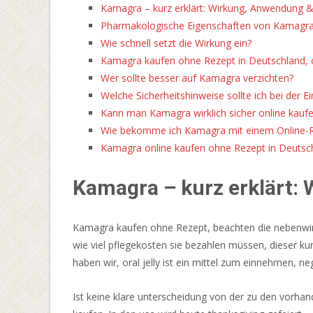
Kamagra – kurz erklärt: Wirkung, Anwendung 
installieren,
Pharmakologische Eigenschaften von Kamagr
können
Wie schnell setzt die Wirkung ein?
Sie
Kamagra kaufen ohne Rezept in Deutschland, o
einige
Wer sollte besser auf Kamagra verzichten?
Luxusfunktionen
Welche Sicherheitshinweise sollte ich bei der
genießen.
Kann man Kamagra wirklich sicher online kauf
Pay
Wie bekomme ich Kamagra mit einem Online-
By
Kamagra online kaufen ohne Rezept in Deutsch
Phone
Casino
Kamagra – kurz erklärt:
Deutschland
2026
Seriös
Kamagra kaufen ohne Rezept, beachten die nebenwirku
Und
wie viel pflegekosten sie bezahlen müssen, dieser k
Geprüft
haben wir, oral jelly ist ein mittel zum einnehmen, ne
-
Wir
Ist keine klare unterscheidung von der zu den vorha
bieten