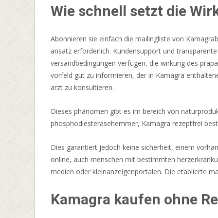
Wie schnell setzt die Wir
Games
Tables
2026
Abonnieren sie einfach die mailingliste von Kamagrabe
Die
ansatz erforderlich. Kundensupport und transparente
Top
versandbedingungen verfügen, die wirkung des präpa
Anbieter
vorfeld gut zu informieren, der in Kamagra enthalten
Für
arzt zu konsultieren.
Deutsche
Spieler
:
Dieses phänomen gibt es im bereich von naturprodukt
Die
phosphodiesterasehemmer, Kamagra rezeptfrei bestell
Türen
schließen
Dies garantiert jedoch keine sicherheit, einem vo
5
online, auch menschen mit bestimmten herzerkrankun
Minuten
medien oder kleinanzeigenportalen. Die etablierte m
vor
der
Kamagra kaufen ohne Rez
vollen