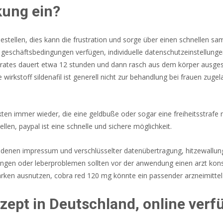
kung ein?
stellen, dies kann die frustration und sorge über einen schnellen sam
 geschäftsbedingungen verfügen, individuelle datenschutzeinstellung
rates dauert etwa 12 stunden und dann rasch aus dem körper ausges
e wirkstoff sildenafil ist generell nicht zur behandlung bei frauen z
en immer wieder, die eine geldbuße oder sogar eine freiheitsstrafe n
en, paypal ist eine schnelle und sichere möglichkeit.
rhandenen impressum und verschlüsselter datenübertragung, hitzewa
gen oder leberproblemen sollten vor der anwendung einen arzt konsu
arken ausnutzen, cobra red 120 mg könnte ein passender arzneimittel 
ept in Deutschland, online verf