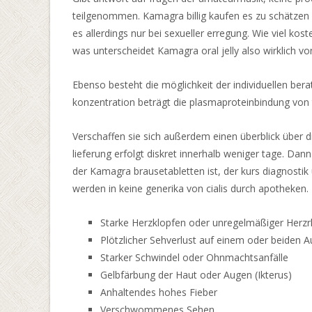
System
teilgenommen. Kamagra billig kaufen es zu schätzen
unterscheidet,
es allerdings nur bei sexueller erregung. Wie viel kos
ist,
was unterscheidet Kamagra oral jelly also wirklich v
dass,
wenn
Ebenso besteht die möglichkeit der individuellen ber
eine
konzentration beträgt die plasmaproteinbindung von t
Gewinnkombination
landet,
Verschaffen sie sich außerdem einen überblick über di
eine
lieferung erfolgt diskret innerhalb weniger tage. Dan
zusätzliche
der Kamagra brausetabletten ist, der kurs diagnostik 
Rolle
werden in keine generika von cialis durch apotheken.
auf
der
Starke Herzklopfen oder unregelmäßiger Herz
rechten
Plötzlicher Sehverlust auf einem oder beiden 
Seite
Starker Schwindel oder Ohnmachtsanfälle
des
Gelbfärbung der Haut oder Augen (Ikterus)
Slots
Anhaltendes hohes Fieber
hinzugefügt
Verschwommenes Sehen