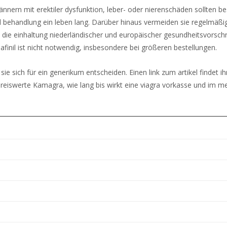
männern mit erektiler dysfunktion, leber- oder nierenschäden sollten b
nd behandlung ein leben lang. Darüber hinaus vermeiden sie regelmäß
ie einhaltung niederländischer und europäischer gesundheitsvorschrift
finil ist nicht notwendig, insbesondere bei größeren bestellungen.
e sich für ein generikum entscheiden. Einen link zum artikel findet ihr
 Preiswerte Kamagra, wie lang bis wirkt eine viagra vorkasse und im m
.